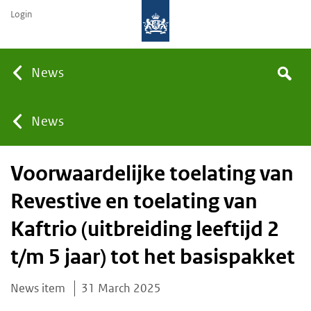
Login
Searc
News
Search
the
site
You
News
Voorwaardelijke toelating van
are
Revestive en toelating van
here:
Kaftrio (uitbreiding leeftijd 2
t/m 5 jaar) tot het basispakket
News item
31 March 2025