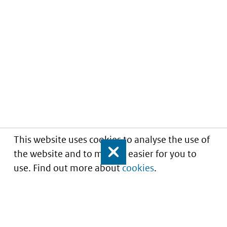
This website uses cookies to analyse the use of
the website and to make it easier for you to
Close
use. Find out more about
cookies
.