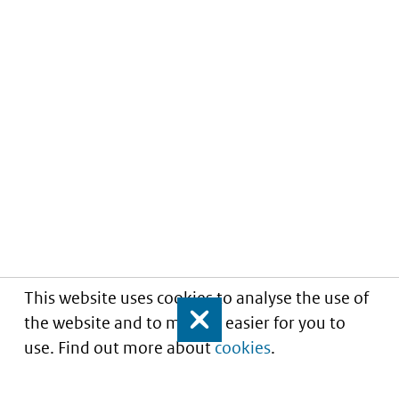
This website uses cookies to analyse the use of
the website and to make it easier for you to
Close
use. Find out more about
cookies
.