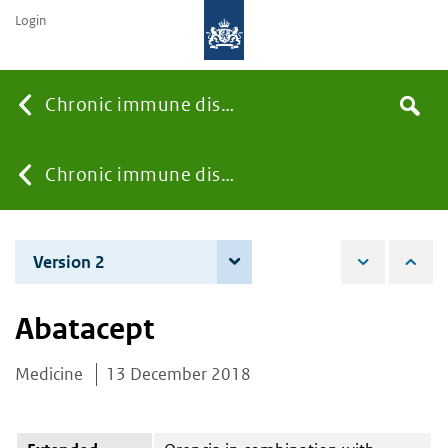
Login
Searc
Chronic immune diseases
Search
the
site
You
Chronic immune diseases
are
Version 2
12 June 2019
here:
Abatacept
Medicine
13 December 2018