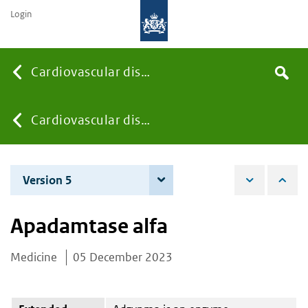
Login
Searc
Cardiovascular diseases
Search
the
site
You
Cardiovascular diseases
are
Version 5
4 December 2025
here:
Apadamtase alfa
Medicine
05 December 2023