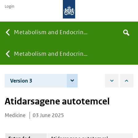
Login
Searc
Metabolism and Endocrinology
Search
the
site
You
Metabolism and Endocrinology
are
Version 3
4 June 2026
here:
Atidarsagene autotemcel
Medicine
03 June 2025