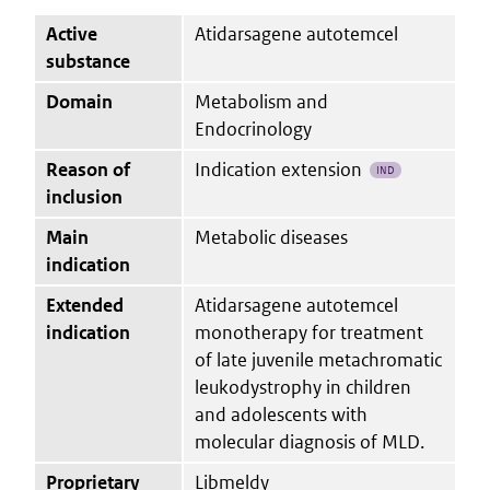
Active
Atidarsagene autotemcel
substance
Domain
Metabolism and
Endocrinology
Reason of
Indication extension
IND
inclusion
Main
Metabolic diseases
indication
Extended
Atidarsagene autotemcel
indication
monotherapy for treatment
of late juvenile metachromatic
leukodystrophy in children
and adolescents with
molecular diagnosis of MLD.
Proprietary
Libmeldy