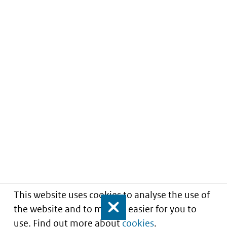
This website uses cookies to analyse the use of
the website and to make it easier for you to
Close
use. Find out more about
cookies
.