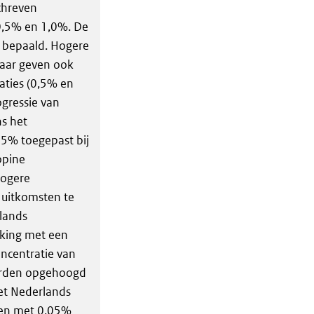
chreven
0,5% en 1,0%. De
l bepaald. Hogere
 maar geven ook
aties (0,5% en
ogressie van
s het
5% toegepast bij
opine
hogere
e uitkomsten te
lands
king met een
oncentratie van
worden opgehoogd
et Nederlands
ten met 0,05%