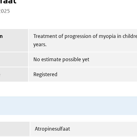
faat
2025
on
Treatment of progression of myopia in childr
years.
No estimate possible yet
e
Registered
Atropinesulfaat