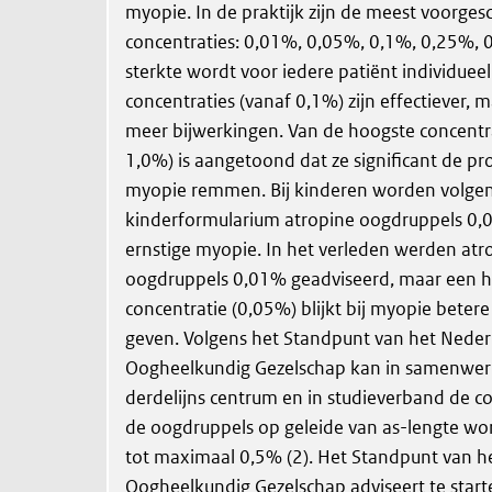
myopie. In de praktijk zijn de meest voorges
concentraties: 0,01%, 0,05%, 0,1%, 0,25%, 
sterkte wordt voor iedere patiënt individuee
concentraties (vanaf 0,1%) zijn effectiever,
meer bijwerkingen. Van de hoogste concentr
1,0%) is aangetoond dat ze significant de pr
myopie remmen. Bij kinderen worden volgen
kinderformularium atropine oogdruppels 0,0
ernstige myopie. In het verleden werden atr
oogdruppels 0,01% geadviseerd, maar een 
concentratie (0,05%) blijkt bij myopie beter
geven. Volgens het Standpunt van het Neder
Oogheelkundig Gezelschap kan in samenwer
derdelijns centrum en in studieverband de c
de oogdruppels op geleide van as-lengte 
tot maximaal 0,5% (2). Het Standpunt van h
Oogheelkundig Gezelschap adviseert te star