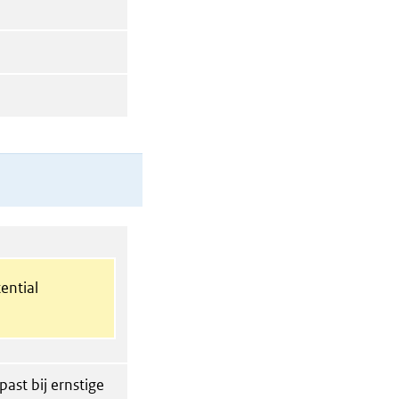
ential
st bij ernstige