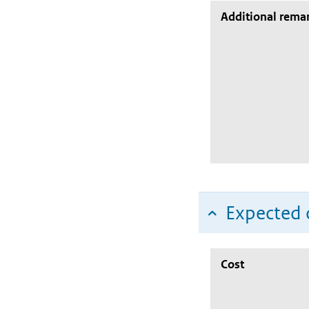
Additional rema
Expected c
Cost