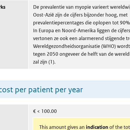
rks
De prevalentie van myopie varieert wereldwij
Oost-Azië zijn de cijfers bijzonder hoog, met
prevalentiepercentages die oplopen tot 90%
In Europa en Noord-Amerika liggen de cijfers
vertonen ze ook een alarmerend stijgende tr
Wereldgezondheidsorganisatie (WHO) wordt
tegen 2050 ongeveer de helft van de werel
zal zijn (1).
ost per patient per year
€
< 100.00
This amount gives an
indication
of the tota