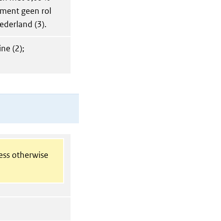
oment geen rol
ederland (3).
ne (2);
less otherwise