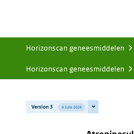
Horizonscan geneesmiddelen
Horizonscan geneesmiddelen
You
are
Version 3
4 June 2026
here: