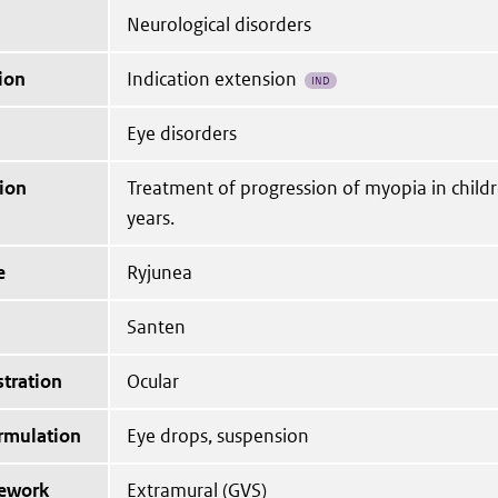
Neurological disorders
ion
Indication extension
IND
Eye disorders
ion
Treatment of progression of myopia in child
years.
e
Ryjunea
Santen
tration
Ocular
ormulation
Eye drops, suspension
mework
Extramural (GVS)