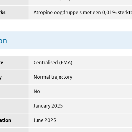
rks
Atropine oogdruppels met een 0,01% sterkt
on
te
Centralised (EMA)
y
Normal trajectory
No
e
January 2025
ation
June 2025