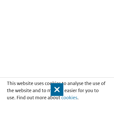
This website uses cookies to analyse the use of
the website and to make it easier for you to
Close
use. Find out more about
cookies
.