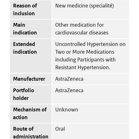
Reason of
New medicine (specialité)
inclusion
Main
Other medication for
indication
cardiovascular diseases
Extended
Uncontrolled Hypertension on
indication
Two or More Medications
including Participants with
Resistant Hypertension.
Manufacturer
AstraZeneca
Portfolio
AstraZeneca
holder
Mechanism of
Unknown
action
Route of
Oral
administration