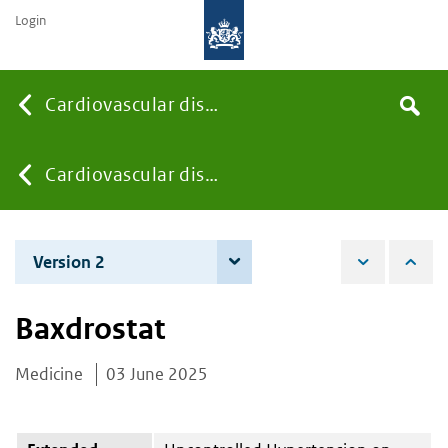
Login
Searc
Cardiovascular diseases
Search
the
site
You
Cardiovascular diseases
are
Version 2
4 December 2025
here:
Baxdrostat
Medicine
03 June 2025