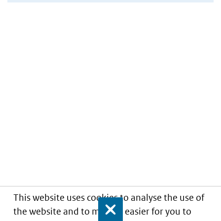
This website uses cookies to analyse the use of
the website and to make it easier for you to
Close