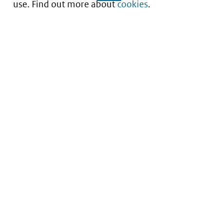
use. Find out more about
cookies
.
Understanding of expected market entry
of
innovative medicines
Service
About this site
Contact
Copyright
Processen
Privacy
Nieuwsbrief
Cookies
Nieuwsbrievenarchief
Toegankelijkheid
Data scans downloaden
Kwetsbaarheid melden