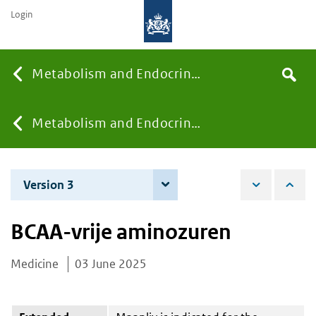
Login
Searc
Metabolism and Endocrinology
Search
the
site
You
Metabolism and Endocrinology
are
Version 3
4 June 2026
here:
BCAA-vrije aminozuren
Medicine
03 June 2025