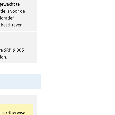
gewacht te
de is voor de
loratief
 beschreven.
ive SRP-9.003
ion.
less otherwise