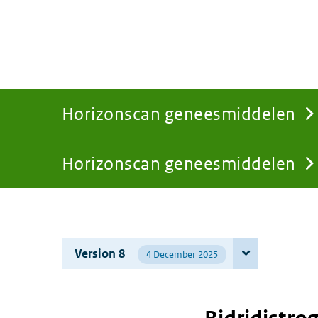
Horizonscan geneesmiddelen
Horizonscan geneesmiddelen
You
are
Version 8
4 December 2025
here: