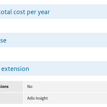
total cost per year
use
n extension
sions
No
Adis Insight