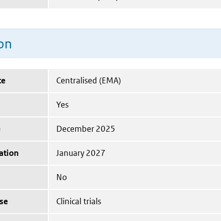
on
te
Centralised (EMA)
Yes
e
December 2025
ation
January 2027
No
se
Clinical trials