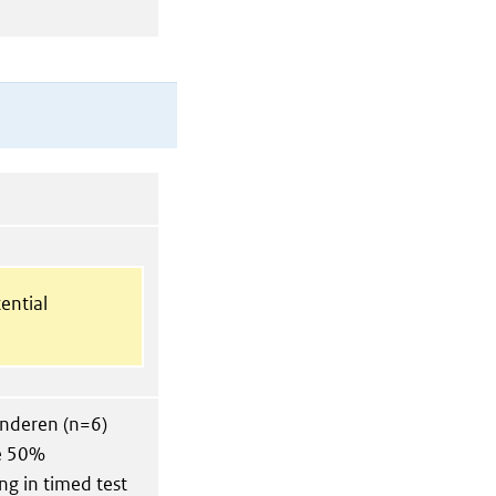
ential
kinderen (n=6)
de 50%
ng in timed test