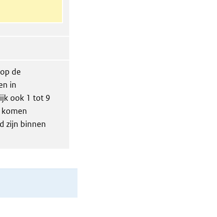
 op de
en in
jk ook 1 tot 9
en komen
d zijn binnen