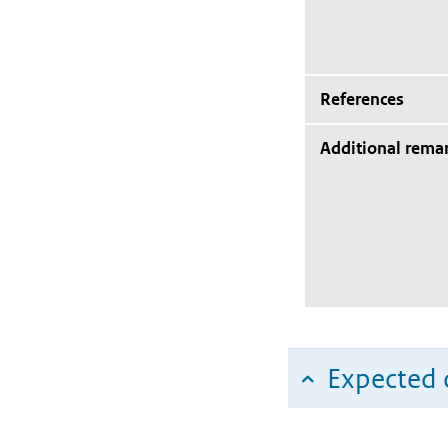
References
Additional rema
Expected c