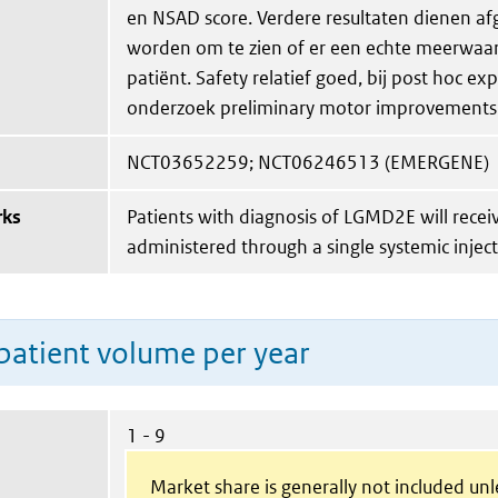
en NSAD score. Verdere resultaten dienen af
worden om te zien of er een echte meerwaar
patiënt. Safety relatief goed, bij post hoc exp
onderzoek preliminary motor improvements
NCT03652259; NCT06246513 (EMERGENE)
rks
Patients with diagnosis of LGMD2E will rece
administered through a single systemic inject
patient volume per year
1 - 9
Market share is generally not included un