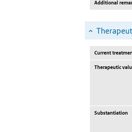
Additional rema
Therapeut
Current treatmen
Therapeutic val
Substantiation