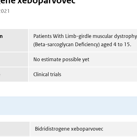
gene xeboparvovec
2021
on
Patients With Limb-girdle muscular dystroph
(Beta-sarcoglycan Deficiency) aged 4 to 15.
No estimate possible yet
e
Clinical trials
Bidridistrogene xeboparvovec