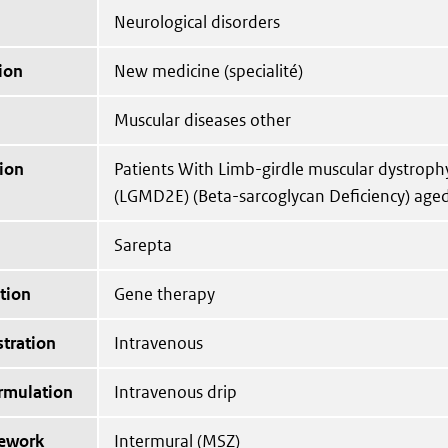
Neurological disorders
ion
New medicine (specialité)
Muscular diseases other
ion
Patients With Limb-girdle muscular dystroph
(LGMD2E) (Beta-sarcoglycan Deficiency) aged
Sarepta
tion
Gene therapy
tration
Intravenous
ormulation
Intravenous drip
mework
Intermural (MSZ)