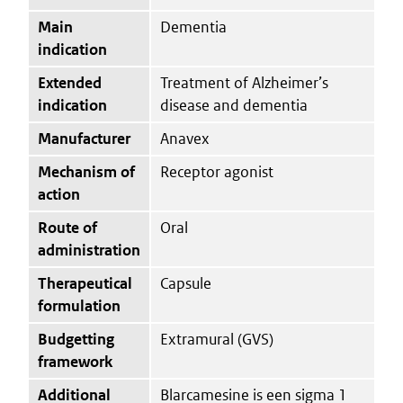
Main
Dementia
indication
Extended
Treatment of Alzheimer’s
indication
disease and dementia
Manufacturer
Anavex
Mechanism of
Receptor agonist
action
Route of
Oral
administration
Therapeutical
Capsule
formulation
Budgetting
Extramural (GVS)
framework
Additional
Blarcamesine is een sigma 1