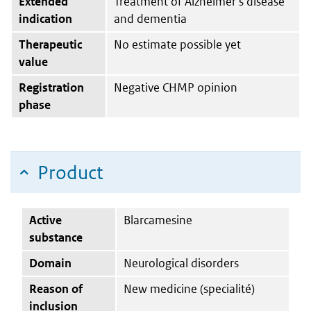
Extended
Treatment of Alzheimer’s disease
indication
and dementia
Therapeutic
No estimate possible yet
value
Registration
Negative CHMP opinion
phase
Product
Active
Blarcamesine
substance
Domain
Neurological disorders
Reason of
New medicine (specialité)
inclusion