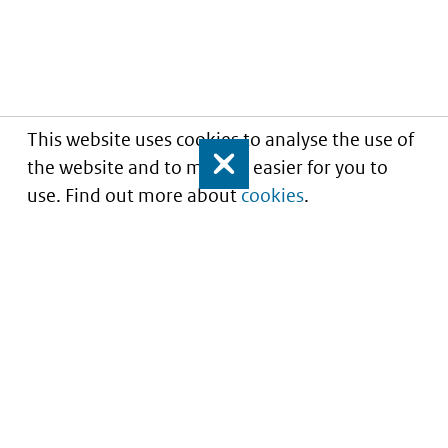
This website uses cookies to analyse the use of
the website and to make it easier for you to
Close
use. Find out more about
cookies
.
Understanding of expected market entry
of
innovative medicines