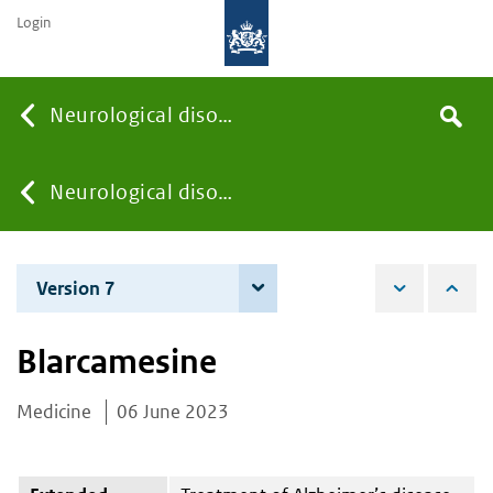
Login
Searc
Neurological disorders
Search
the
site
You
Neurological disorders
are
Version 7
4 June 2026
here:
Blarcamesine
Medicine
06 June 2023