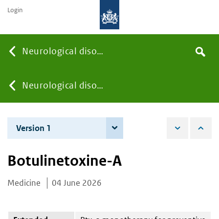
Login
Searc
Neurological disorders
Search
the
site
You
Neurological disorders
are
Version 1
4 June 2026
here:
Botulinetoxine-A
Medicine
04 June 2026