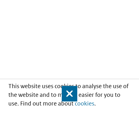
This website uses cookies to analyse the use of
the website and to make it easier for you to
Close
use. Find out more about
cookies
.