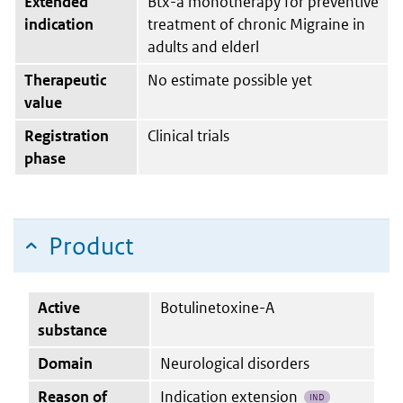
Extended
Btx-a monotherapy for preventive
indication
treatment of chronic Migraine in
adults and elderl
Therapeutic
No estimate possible yet
value
Registration
Clinical trials
phase
Product
Active
Botulinetoxine-A
substance
Domain
Neurological disorders
Reason of
Indication extension
IND