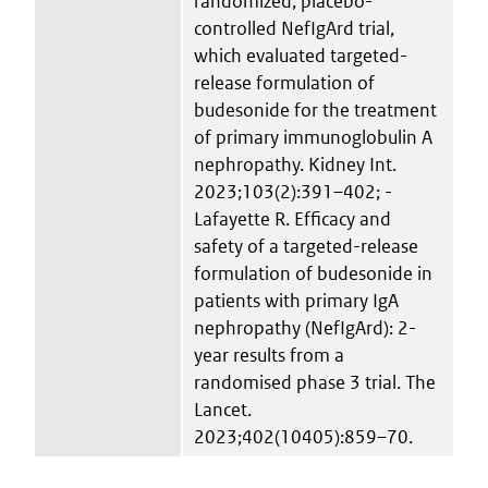
randomized, placebo-
controlled NefIgArd trial,
which evaluated targeted-
release formulation of
budesonide for the treatment
of primary immunoglobulin A
nephropathy. Kidney Int.
2023;103(2):391–402; -
Lafayette R. Efficacy and
safety of a targeted-release
formulation of budesonide in
patients with primary IgA
nephropathy (NefIgArd): 2-
year results from a
randomised phase 3 trial. The
Lancet.
2023;402(10405):859–70.