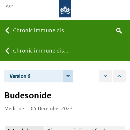
Login
Searc
Chronic immune diseases
Search
the
site
You
Chronic immune diseases
are
Version 6
4 June 2026
here:
Budesonide
Medicine
05 December 2023