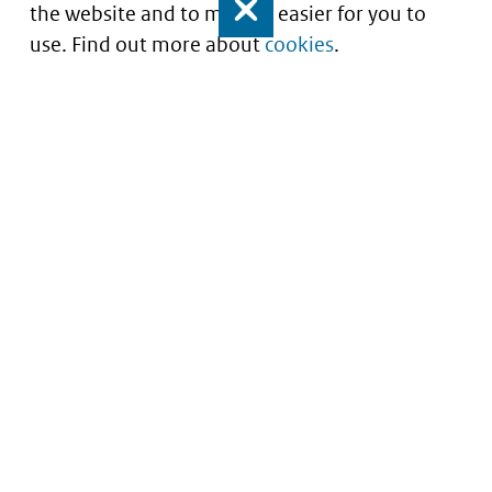
the website and to make it easier for you to
Close
use. Find out more about
cookies
.
Understanding of expected market entry
of
innovative medicines
Service
About this site
Contact
Copyright
Processen
Privacy
Nieuwsbrief
Cookies
Nieuwsbrievenarchief
Toegankelijkheid