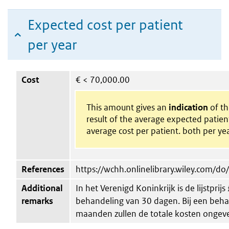
Expected cost per patient
per year
Cost
€
< 70,000.00
This amount gives an
indication
of the
result of the average expected patie
average cost per patient. both per yea
References
https://wchh.onlinelibrary.wiley.com/
Additional
In het Verenigd Koninkrijk is de lijstprij
remarks
behandeling van 30 dagen. Bij een beh
maanden zullen de totale kosten ongev