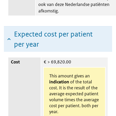
ook van deze Nederlandse patiënten
afkomstig.
Expected cost per patient
per year
Cost
€
> 69,820.00
This amount gives an
indication
of the total
cost. It is the result of the
average expected patient
volume times the average
cost per patient. both per
year.