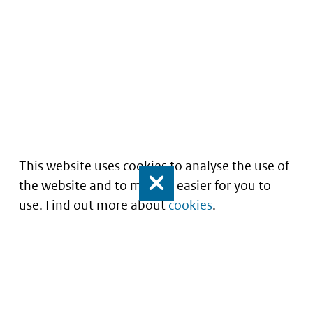
This website uses cookies to analyse the use of
the website and to make it easier for you to
Close
use. Find out more about
cookies
.