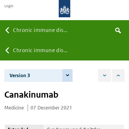
Login
Searc
Chronic immune diseases
Search
the
site
You
Chronic immune diseases
are
Version 3
7 December 2022
here:
Canakinumab
Medicine
07 December 2021