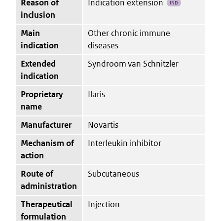
Reason of
Indication extension
IND
inclusion
Main
Other chronic immune
indication
diseases
Extended
Syndroom van Schnitzler
indication
Proprietary
Ilaris
name
Manufacturer
Novartis
Mechanism of
Interleukin inhibitor
action
Route of
Subcutaneous
administration
Therapeutical
Injection
formulation