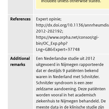
included unless otherwise stated.
References
Expert opinie;
http://dx.doi.org/10.1136/annrheumdis
2012-202192;
https://www.orpha.net/consor/cgi-
bin/OC_Exp.php?
Lng=GB&Expert=37748
Additional
Een Nederlandse studie uit 2012
remarks
uitgevoerd in Nijmegen rapporteerde
dat er destijds 9 patiënten bekend
waren in Nederland met Schnitzler.
Schnitzler syndroom is een zeer
zeldzame aandoening. Deze patiënten
worden vooral in het academisch
ziekenhuis te Nijmegen behandeld. De
meeste data in de klinische studie zijn