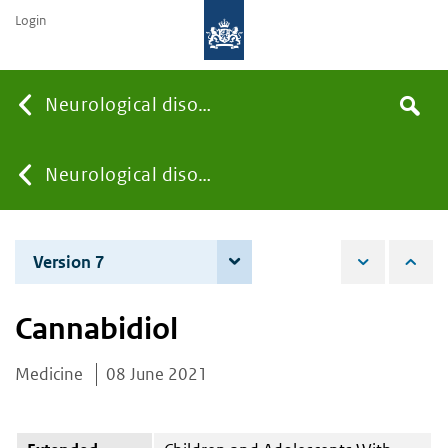
Login
Searc
Neurological disorders
Search
the
site
You
Neurological disorders
are
Version 7
4 December 2025
here:
Cannabidiol
Medicine
08 June 2021