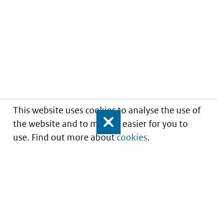
This website uses cookies to analyse the use of
the website and to make it easier for you to
Close
use. Find out more about
cookies
.