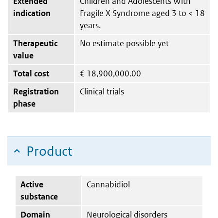
Extended
Children and Adolescents With
indication
Fragile X Syndrome aged 3 to < 18
years.
Therapeutic
No estimate possible yet
value
Total cost
€
18,900,000.00
Registration
Clinical trials
phase
Product
Active
Cannabidiol
substance
Domain
Neurological disorders