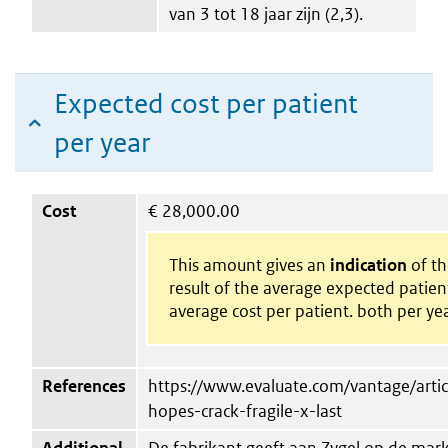
van 3 tot 18 jaar zijn (2,3).
Expected cost per patient
per year
Cost
€
28,000.00
This amount gives an
indication
of the
result of the average expected patie
average cost per patient. both per yea
References
https://www.evaluate.com/vantage/artic
hopes-crack-fragile-x-last
Additional
De fabrikant geeft aan Zygel op de mark