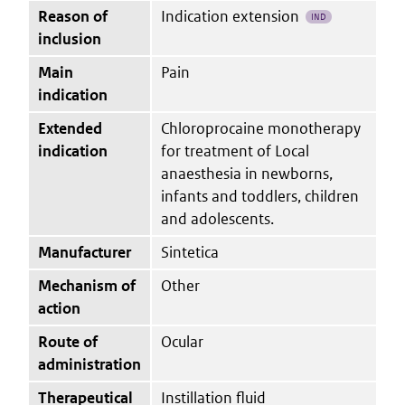
Reason of
Indication extension
IND
inclusion
Main
Pain
indication
Extended
Chloroprocaine monotherapy
indication
for treatment of Local
anaesthesia in newborns,
infants and toddlers, children
and adolescents.
Manufacturer
Sintetica
Mechanism of
Other
action
Route of
Ocular
administration
Therapeutical
Instillation fluid