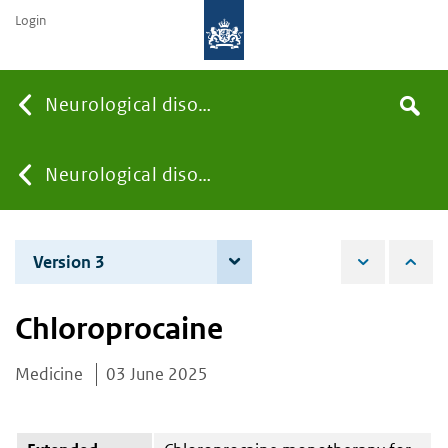
Login
Searc
Neurological disorders
Search
the
site
You
Neurological disorders
are
Version 3
4 June 2026
here:
Chloroprocaine
Medicine
03 June 2025