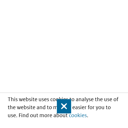
This website uses cookies to analyse the use of
the website and to make it easier for you to
Close
use. Find out more about
cookies
.