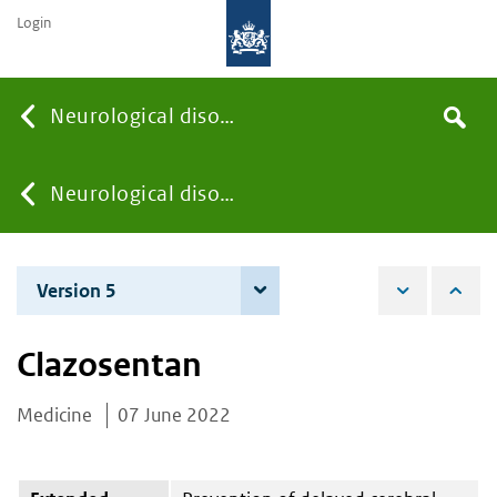
Login
Searc
Neurological disorders
Search
the
site
You
Neurological disorders
are
Version 5
4 June 2024
here:
Clazosentan
Medicine
07 June 2022