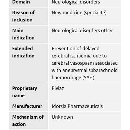
Domain
Neurological disorders
Reason of
New medicine (specialité)
inclusion
Main
Neurological disorders other
indication
Extended
Prevention of delayed
indication
cerebral ischaemia due to
cerebral vasospasm associated
with aneurysmal subarachnoid
haemorrhage (SAH)
Proprietary
Pivlaz
name
Manufacturer
Idorsia Pharmaceuticals
Mechanism of
Unknown
action