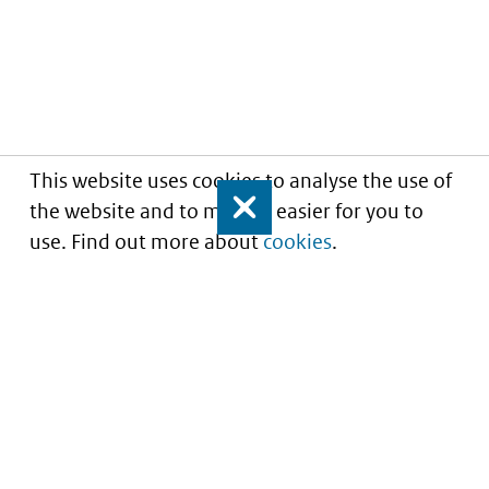
This website uses cookies to analyse the use of
the website and to make it easier for you to
Close
use. Find out more about
cookies
.
Understanding of expected market entry
of