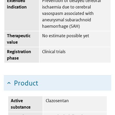
Extended
Prevention of delayed cerebral
indication
ischaemia due to cerebral
vasospasm associated with
aneurysmal subarachnoid
haemorrhage (SAH)
Therapeutic
No estimate possible yet
value
Registration
Clinical trials
phase
Product
Active
Clazosentan
substance