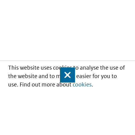
This website uses cookies to analyse the use of
the website and to make it easier for you to
Close
use. Find out more about
cookies
.