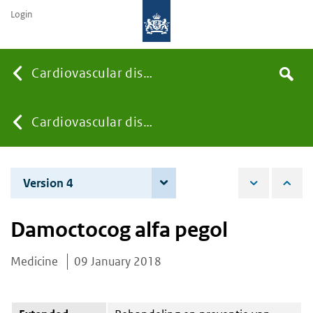
Login
Searc
Cardiovascular diseases
Search
the
site
You
Cardiovascular diseases
are
Version 4
12 June 2019
here:
Damoctocog alfa pegol
Medicine
09 January 2018