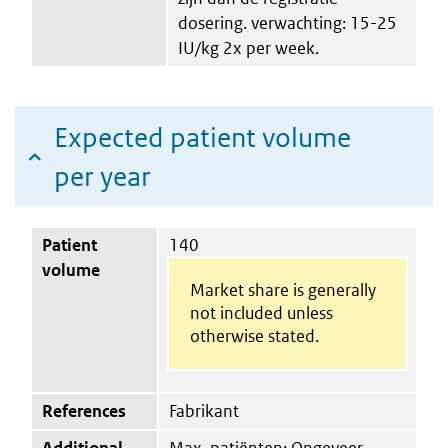
dosering. verwachting: 15-25
IU/kg 2x per week.
Expected patient volume
per year
Patient
140
volume
Market share is generally
not included unless
otherwise stated.
References
Fabrikant
Additional
Max. patiënten: Ongeveer