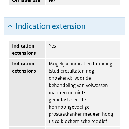
Off label use
No
Indication extension
Indication
Yes
extensions
Indication
Mogelijke indicatieuitbreiding
extensions
(studieresultaten nog
onbekend): voor de
behandeling van volwassen
mannen mt niet-
gemetastaseerde
hormoongevoelige
prostaatkanker met een hoog
risico biochemische recidief