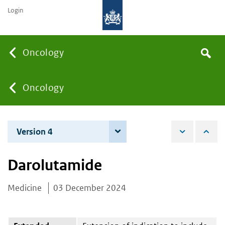
Login
Searc
Oncology
Search
the
site
You
Oncology
are
Version 4
4 June 2026
here:
Darolutamide
Medicine
03 December 2024