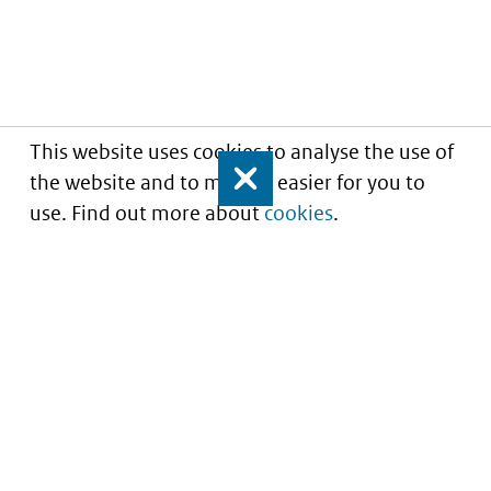
This website uses cookies to analyse the use of
the website and to make it easier for you to
Close
use. Find out more about
cookies
.
Understanding of expected market entry
of
innovative medicines