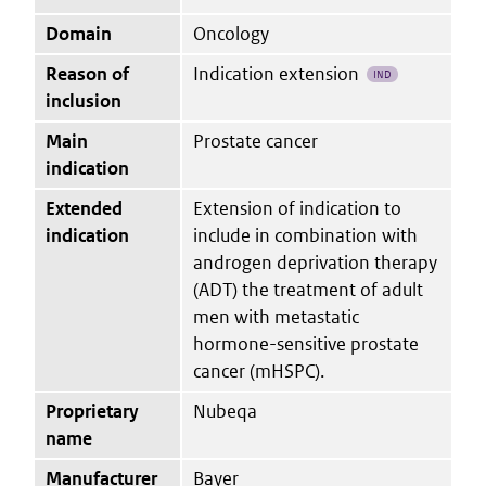
Domain
Oncology
Reason of
Indication extension
IND
inclusion
Main
Prostate cancer
indication
Extended
Extension of indication to
indication
include in combination with
androgen deprivation therapy
(ADT) the treatment of adult
men with metastatic
hormone-sensitive prostate
cancer (mHSPC).
Proprietary
Nubeqa
name
Manufacturer
Bayer