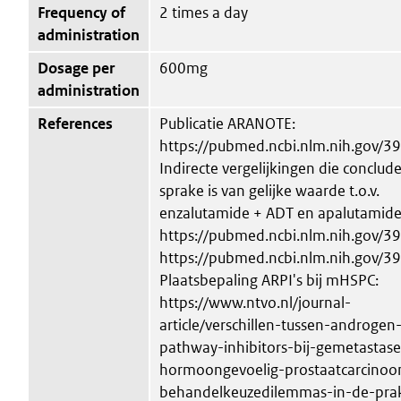
Frequency of
2 times a day
administration
Dosage per
600mg
administration
References
Publicatie ARANOTE:
https://pubmed.ncbi.nlm.nih.gov/
Indirecte vergelijkingen die conclud
sprake is van gelijke waarde t.o.v.
enzalutamide + ADT en apalutamide
https://pubmed.ncbi.nlm.nih.gov/3
https://pubmed.ncbi.nlm.nih.gov/
Plaatsbepaling ARPI's bij mHSPC:
https://www.ntvo.nl/journal-
article/verschillen-tussen-androgen
pathway-inhibitors-bij-gemetastas
hormoongevoelig-prostaatcarcino
behandelkeuzedilemmas-in-de-prak