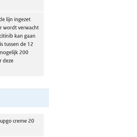
e lijn ingezet
Er wordt verwacht
itinib kan gaan
is tussen de 12
 mogelijk 200
r deze
nzupgo creme 20