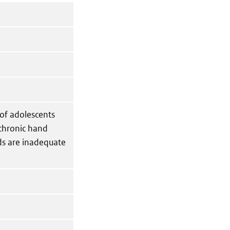
 of adolescents
chronic hand
ds are inadequate