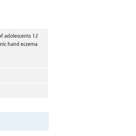
of adolescents 12
onic hand eczema