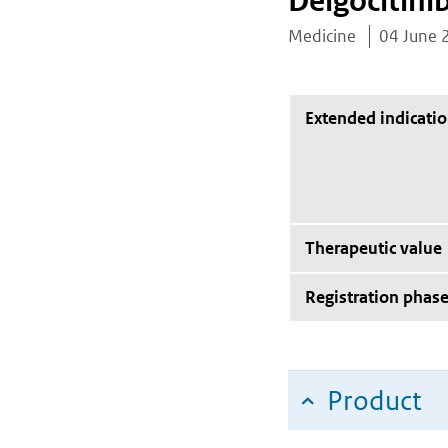
Delgocitini
Medicine
04 June 
Extended indicati
Therapeutic value
Registration phas
Product