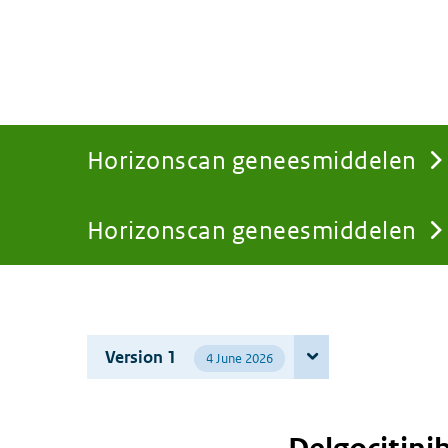
Horizonscan geneesmiddelen
Horizonscan geneesmiddelen
You
are
Version 1
4 June 2026
here: