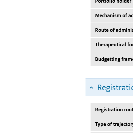
Portfolio holder
Mechanism of ac
Route of adminis
Therapeutical f
Budgetting fra
Registrati
Registration rou
Type of trajector