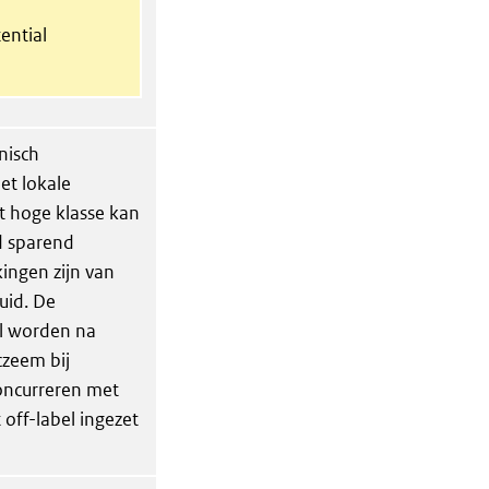
ential
nisch
t lokale
et hoge klasse kan
ïd sparend
kingen zijn van
huid. De
al worden na
czeem bij
concurreren met
 off-label ingezet