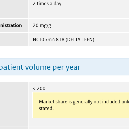
2 times a day
nistration
20 mg/g
NCT05355818 (DELTA TEEN)
patient volume per year
< 200
Market share is generally not included un
stated.