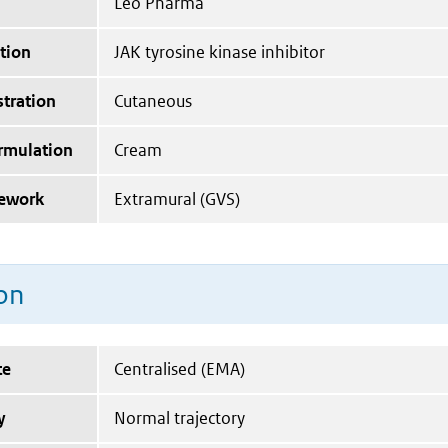
Leo Pharma
tion
JAK tyrosine kinase inhibitor
tration
Cutaneous
ormulation
Cream
mework
Extramural (GVS)
on
te
Centralised (EMA)
y
Normal trajectory