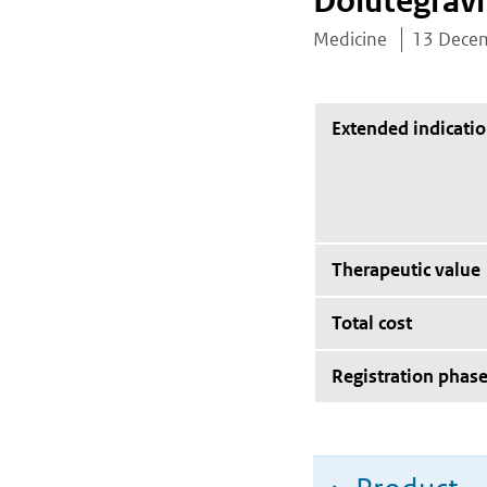
Dolutegravi
Medicine
13 Dece
Extended indicati
Therapeutic value
Total cost
Registration phas