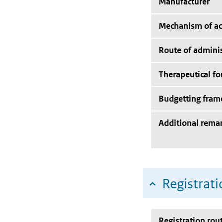
Manufacturer
Mechanism of ac
Route of adminis
Therapeutical f
Budgetting fra
Additional rema
Registrati
Registration rou