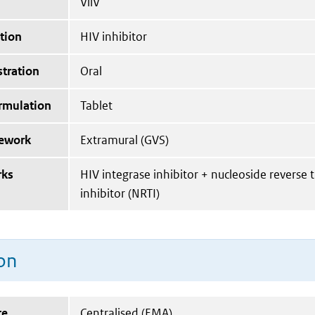
ViiV
tion
HIV inhibitor
tration
Oral
ormulation
Tablet
mework
Extramural (GVS)
rks
HIV integrase inhibitor + nucleoside reverse 
inhibitor (NRTI)
on
te
Centralised (EMA)