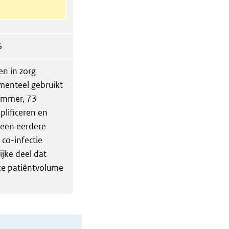
S
n in zorg
menteel gebruikt
remmer, 73
plificeren en
geen eerdere
 co-infectie
jke deel dat
jke patiëntvolume