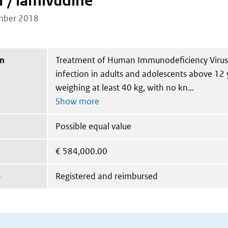
r / lamivudine
mber 2018
on
Treatment of Human Immunodeficiency Virus 
infection in adults and adolescents above 12 
weighing at least 40 kg, with no kn
Possible equal value
€
584,000.00
e
Registered and reimbursed