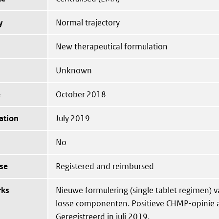
y
Normal trajectory
New therapeutical formulation
Unknown
e
October 2018
ation
July 2019
No
se
Registered and reimbursed
rks
Nieuwe formulering (single tablet regimen) 
losse componenten. Positieve CHMP-opinie a
Geregistreerd in juli 2019.