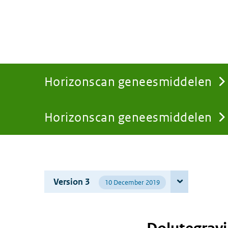
Horizonscan geneesmiddelen
Horizonscan geneesmiddelen
You
are
Version 3
10 December 2019
here: