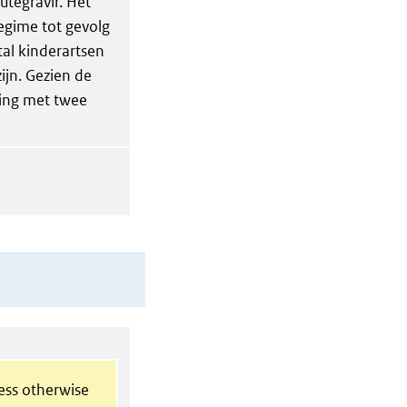
utegravir. Het
egime tot gevolg
tal kinderartsen
zijn. Gezien de
ing met twee
less otherwise