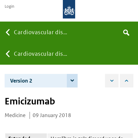
Login
Searc
Cardiovascular diseases
Search
the
site
You
Cardiovascular diseases
are
Version 2
12 June 2018
here:
Emicizumab
Medicine
09 January 2018