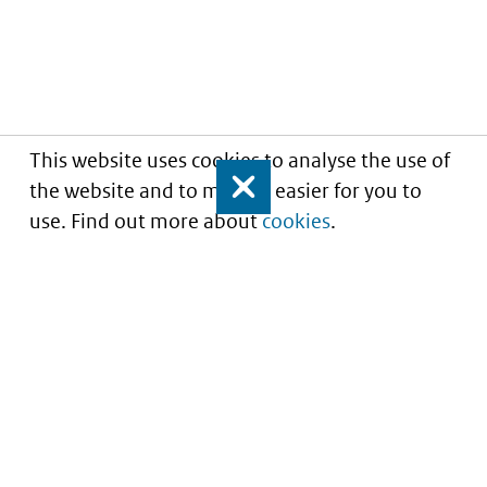
This website uses cookies to analyse the use of
the website and to make it easier for you to
Close
use. Find out more about
cookies
.
Understanding of expected market entry
of
innovative medicines