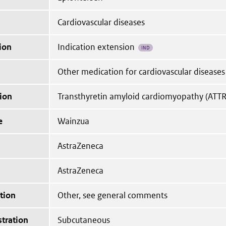
Cardiovascular diseases
ion
Indication extension
IND
Other medication for cardiovascular diseases
ion
Transthyretin amyloid cardiomyopathy (ATT
e
Wainzua
AstraZeneca
AstraZeneca
tion
Other, see general comments
tration
Subcutaneous