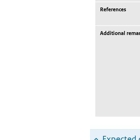
References
Additional rema
Expected c