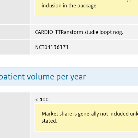
inclusion in the package.
CARDIO-TTRansform studie loopt nog.
NCT04136171
patient volume per year
< 400
Market share is generally not included un
stated.