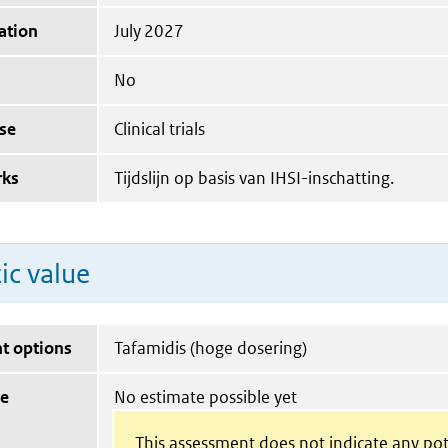
ation
July 2027
No
se
Clinical trials
rks
Tijdslijn op basis van IHSI-inschatting.
ic value
t options
Tafamidis (hoge dosering)
ue
No estimate possible yet
This assessment does not indicate any pot