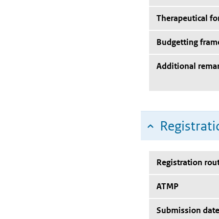
Therapeutical f
Budgetting fra
Additional rema
Registrati
Registration rou
ATMP
Submission dat