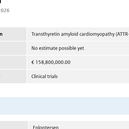
n
2026
on
Transthyretin amyloid cardiomyopathy (ATTR
No estimate possible yet
€
158,800,000.00
e
Clinical trials
Eplontersen