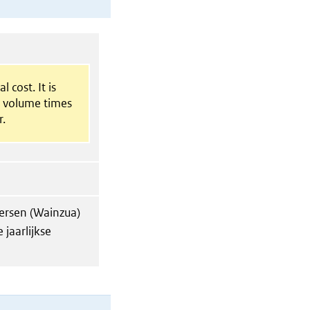
l cost. It is
t volume times
r.
ersen (Wainzua)
jaarlijkse