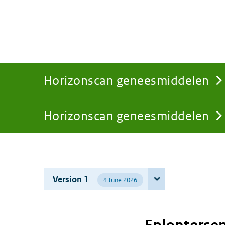
Horizonscan geneesmiddelen
Horizonscan geneesmiddelen
You
are
Version 1
4 June 2026
here: