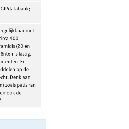
3; GIPdatabank;
ergelijkbaar met
circa 400
famidis (20 en
nten is lastig,
urrenten. Er
iddelen op de
ocht. Denk aan
 zoals patisiran
 en ook de
.