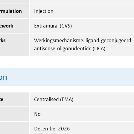
ormulation
Injection
mework
Extramural (GVS)
rks
Werkingsmechanisme: ligand‑geconjugeerd
antisense‑oligonucleotide (LICA)
on
te
Centralised (EMA)
No
e
December 2026