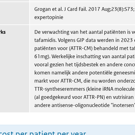
Grogan et al. J Card Fail. 2017 Aug;23(8):S7
expertopinie
rks
De verwachting van het aantal patiënten is v
tafamidis. Volgens GIP data werden in 2023 
patiënten voor (ATTR-CM) behandeld met ta
61mg). Werkelijke inschatting van aantal patië
vooral gezien het tijdsbestek en andere conc
komen namelijk andere potentiële geneesm
markt voor ATTR-CM, die nu worden onderz
TTR-syntheseremmers (kleine iRNA moleculen)
(al goedgekeurd voor ATTR-PN) en vutrisiran
andere antisense-oligonucleotide "inotersen"
ost per patient per year