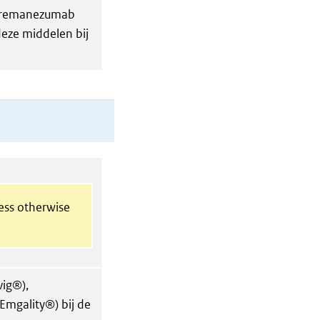
 fremanezumab
eze middelen bij
less otherwise
ig®),
mgality®) bij de