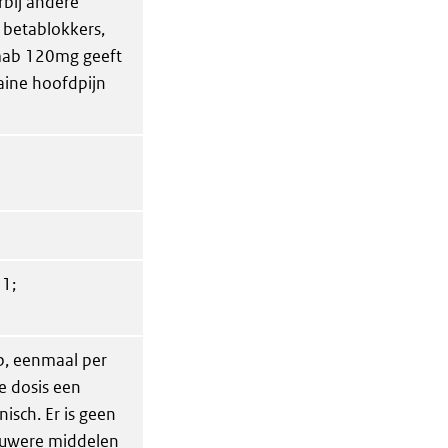
rbij andere
d betablokkers,
zumab 120mg geeft
raine hoofdpijn
1;
b, eenmaal per
e dosis een
sch. Er is geen
ieuwere middelen