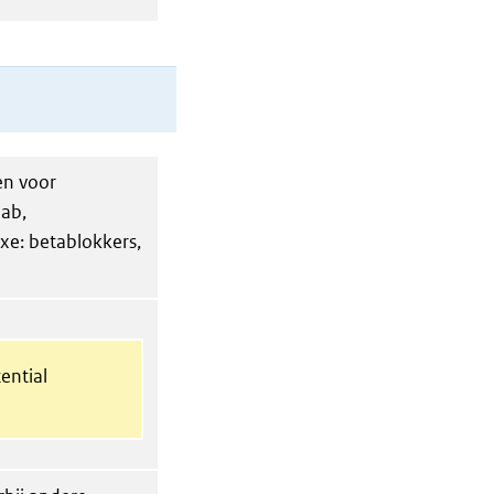
en voor
mab,
xe: betablokkers,
ential