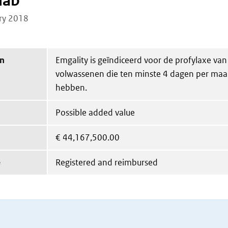
mab
ry 2018
on
Emgality is geïndiceerd voor de profylaxe van
volwassenen die ten minste 4 dagen per ma
hebben.
Possible added value
€
44,167,500.00
e
Registered and reimbursed