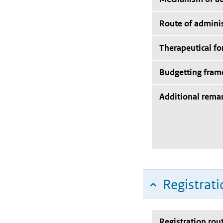
Route of adminis
Therapeutical f
Budgetting fra
Additional rema
Registrati
Registration rou