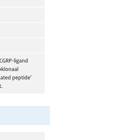
CGRP-ligand
oklonaal
lated peptide’
t.