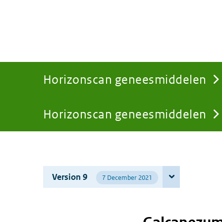
Horizonscan geneesmiddelen
Horizonscan geneesmiddelen
You
are
Version 9
7 December 2021
here: