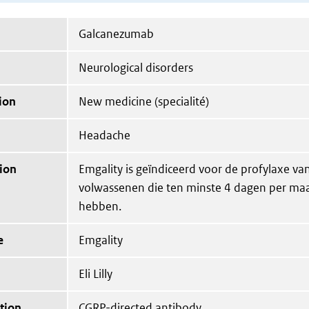
Galcanezumab
Neurological disorders
ion
New medicine (specialité)
Headache
ion
Emgality is geïndiceerd voor de profylaxe van
volwassenen die ten minste 4 dagen per ma
hebben.
e
Emgality
Eli Lilly
tion
CGRP-directed antibody