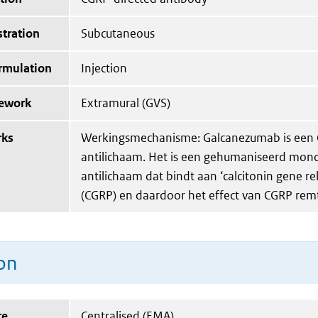
tration
Subcutaneous
ormulation
Injection
mework
Extramural (GVS)
rks
Werkingsmechanisme: Galcanezumab is een 
antilichaam. Het is een gehumaniseerd mon
antilichaam dat bindt aan ‘calcitonin gene re
(CGRP) en daardoor het effect van CGRP rem
on
te
Centralised (EMA)