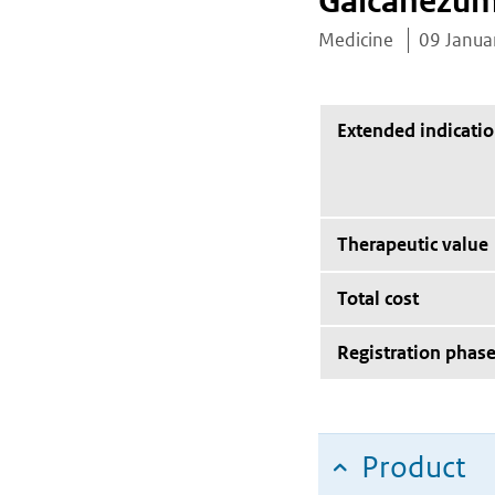
Galcanezu
Medicine
09 Janua
Extended indicati
Therapeutic value
Total cost
Registration phas
Product