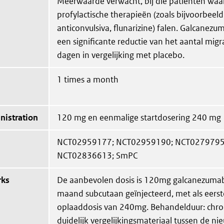
Meerwaarde verwacht, bij die patiënten waa
profylactische therapieën (zoals bijvoorbeel
anticonvulsiva, flunarizine) falen. Galcane
een significante reductie van het aantal mig
dagen in vergelijking met placebo.
1 times a month
nistration
120 mg en eenmalige startdosering 240 mg
NCT02959177; NCT02959190; NCT0279795
NCT02836613; SmPC
rks
De aanbevolen dosis is 120mg galcanezuma
maand subcutaan geïnjecteerd, met als eerst
oplaaddosis van 240mg. Behandelduur: chroni
duidelijk vergelijkingsmateriaal tussen de n