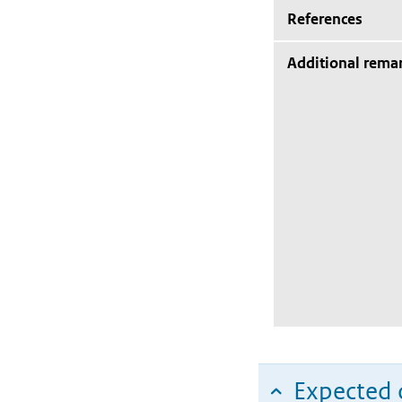
References
Additional rema
Expected c