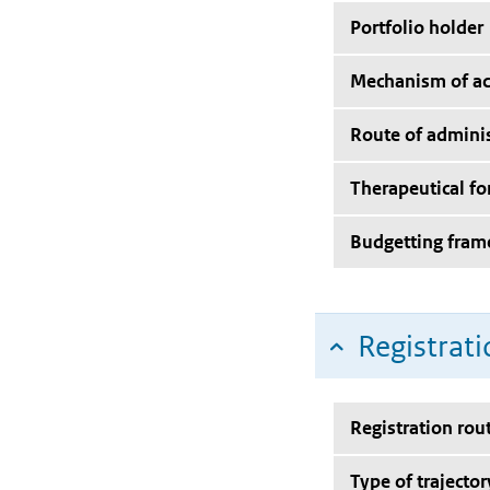
Portfolio holder
Mechanism of ac
Route of adminis
Therapeutical f
Budgetting fra
Registrati
Registration rou
Type of trajector