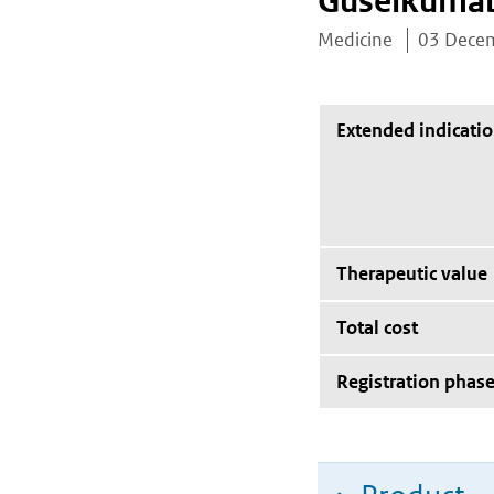
Guselkuma
Medicine
03 Dece
Extended indicati
Therapeutic value
Total cost
Registration phas