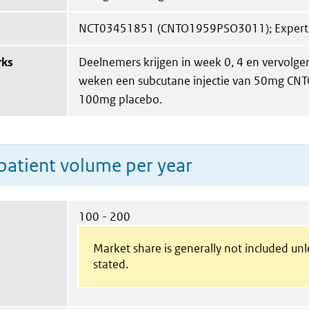
NCT03451851 (CNTO1959PSO3011); Expert
rks
Deelnemers krijgen in week 0, 4 en vervolge
weken een subcutane injectie van 50mg CN
100mg placebo.
patient volume per year
100 - 200
Market share is generally not included un
stated.