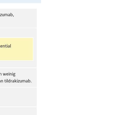
izumab,
ential
n weinig
an tildrakizumab.