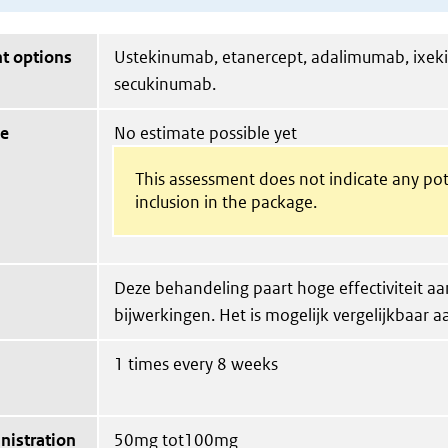
t options
Ustekinumab, etanercept, adalimumab, ixek
secukinumab.
ue
No estimate possible yet
This assessment does not indicate any pot
inclusion in the package.
Deze behandeling paart hoge effectiviteit aa
bijwerkingen. Het is mogelijk vergelijkbaar a
1 times every 8 weeks
nistration
50mg tot100mg