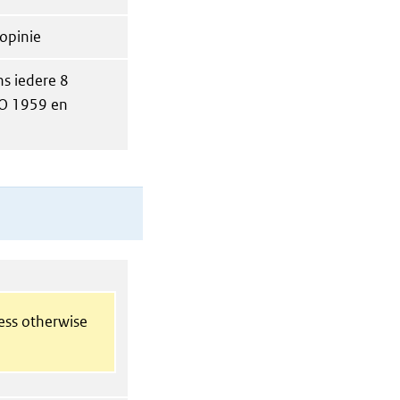
opinie
ns iedere 8
TO 1959 en
less otherwise