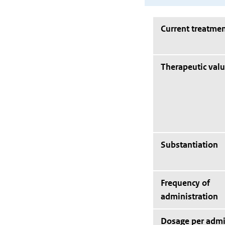
Current treatmen
Therapeutic val
Substantiation
Frequency of
administration
Dosage per admi