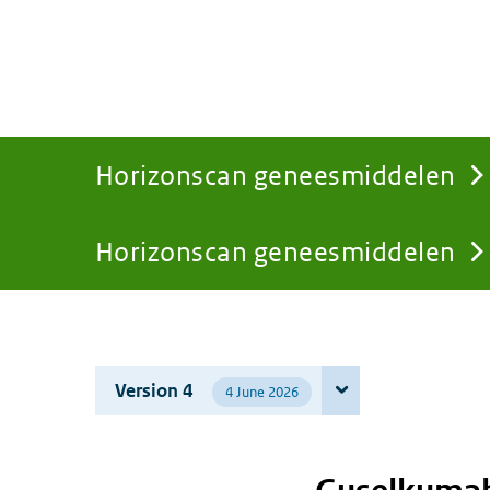
Horizonscan geneesmiddelen
Horizonscan geneesmiddelen
You
are
Version 4
4 June 2026
here: