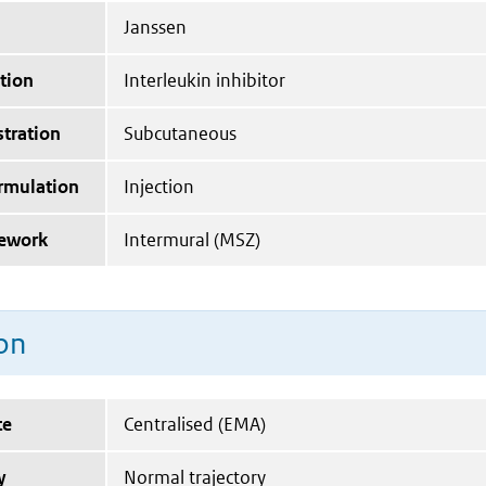
Janssen
tion
Interleukin inhibitor
tration
Subcutaneous
ormulation
Injection
mework
Intermural (MSZ)
on
te
Centralised (EMA)
y
Normal trajectory