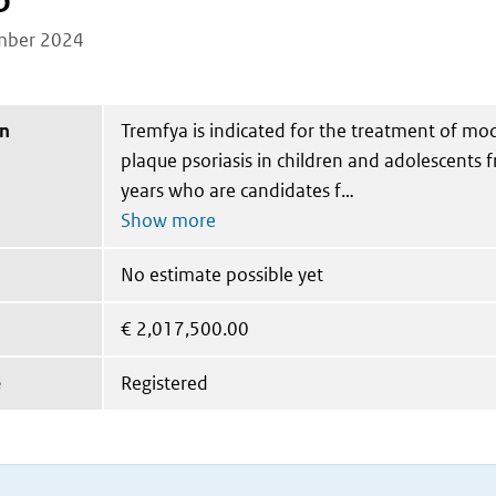
b
mber 2024
on
Tremfya is indicated for the treatment of mo
plaque psoriasis in children and adolescents 
years who are candidates f
No estimate possible yet
€
2,017,500.00
e
Registered