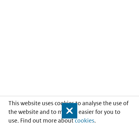
This website uses cookies to analyse the use of
the website and to make it easier for you to
Close
use. Find out more about
cookies
.