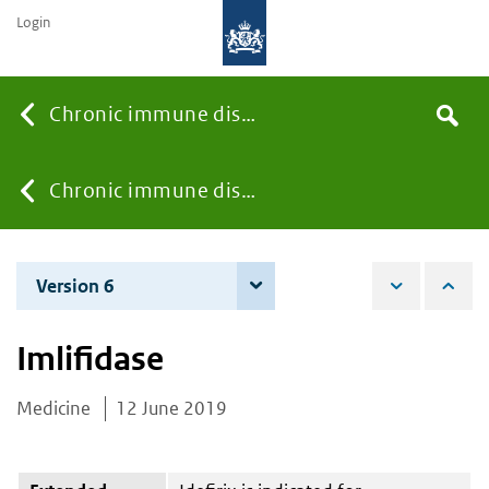
Login
Searc
Chronic immune diseases
Search
the
site
You
Chronic immune diseases
are
Version 6
7 December 2021
here:
Imlifidase
Medicine
12 June 2019