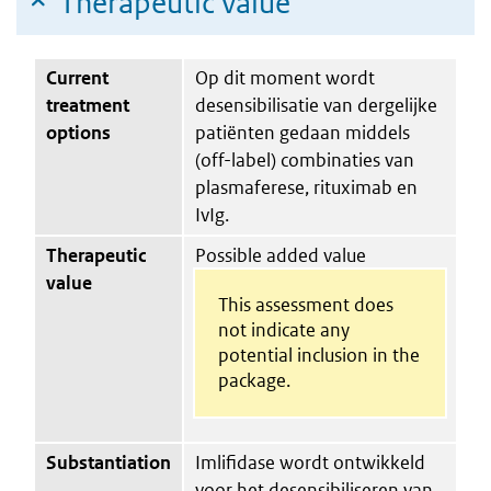
Therapeutic value
Current
Op dit moment wordt
treatment
desensibilisatie van dergelijke
options
patiënten gedaan middels
(off-label) combinaties van
plasmaferese, rituximab en
IvIg.
Therapeutic
Possible added value
value
This assessment does
not indicate any
potential inclusion in the
package.
Substantiation
Imlifidase wordt ontwikkeld
voor het desensibiliseren van