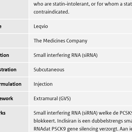
who are statin‑intolerant, or for whom a stati
contraindicated.
e
Leqvio
The Medicines Company
tion
Small interfering RNA (siRNA)
tration
Subcutaneous
ormulation
Injection
mework
Extramural (GVS)
rks
Small interfering RNA (siRNA) welke de PCSK
blokkeert. Inclisiran is een dubbelstrengs sma
RNAdat PSCK9 gene silencing verzorgt. Aan ie