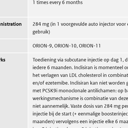
1 times every 6 months
nistration
284 mg (in 1 voorgevulde auto injector voor
gebruik)
ORION-9, ORION-10, ORION-11
rks
Toediening via subcutane injectie op dag 1, 
iedere 6 maanden. Inclisiran is momenteel 
het verlagen van LDL cholesterol in combinat
en/of ezetemibe. Inclisiran kan niet worde
met PCSK9i monoclonale antilichamen: op ba
werkingsmechanisme is combinatie van dez
niet aannemelijk. Vaste dosis van 284 mg per 
injectie bij de start (+ eenmalige boosterinje
maanden) vervolgens een injectie elke 6 ma