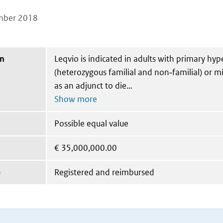
mber 2018
on
Leqvio is indicated in adults with primary hy
(heterozygous familial and non‑familial) or m
as an adjunct to die
Possible equal value
€
35,000,000.00
e
Registered and reimbursed