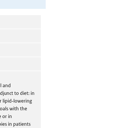
l and
junct to diet: in
r lipid‑lowering
oals with the
 or in
ies in patients