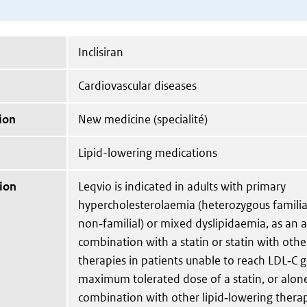
Inclisiran
Cardiovascular diseases
ion
New medicine (specialité)
Lipid-lowering medications
ion
Leqvio is indicated in adults with primary
hypercholesterolaemia (heterozygous familia
non‑familial) or mixed dyslipidaemia, as an ad
combination with a statin or statin with othe
therapies in patients unable to reach LDL‑C g
maximum tolerated dose of a statin, or alone
combination with other lipid‑lowering therap