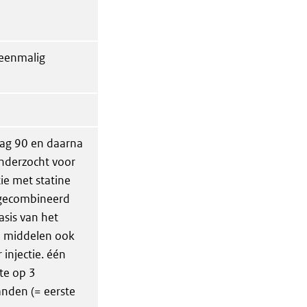
 eenmalig
dag 90 en daarna
onderzocht voor
ie met statine
n gecombineerd
sis van het
e middelen ook
injectie. één
cte op 3
anden (= eerste