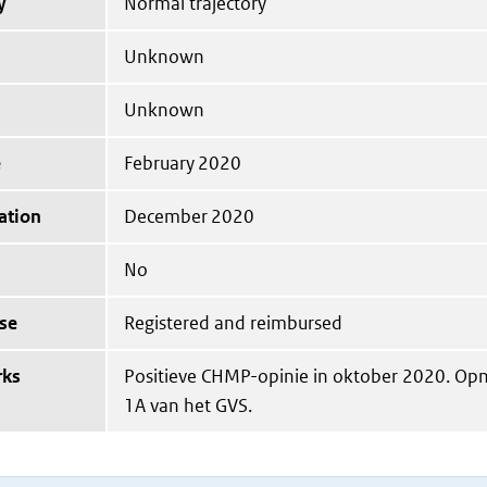
y
Normal trajectory
Unknown
Unknown
e
February 2020
ation
December 2020
No
se
Registered and reimbursed
rks
Positieve CHMP-opinie in oktober 2020. Op
1A van het GVS.