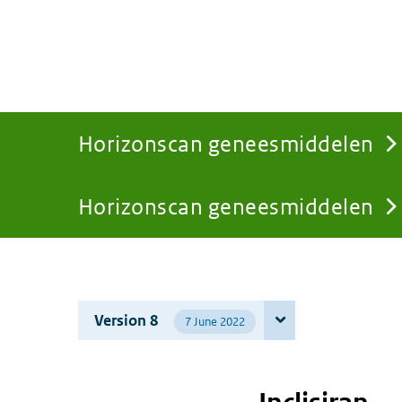
Horizonscan geneesmiddelen
Horizonscan geneesmiddelen
You
are
Version 8
7 June 2022
here: