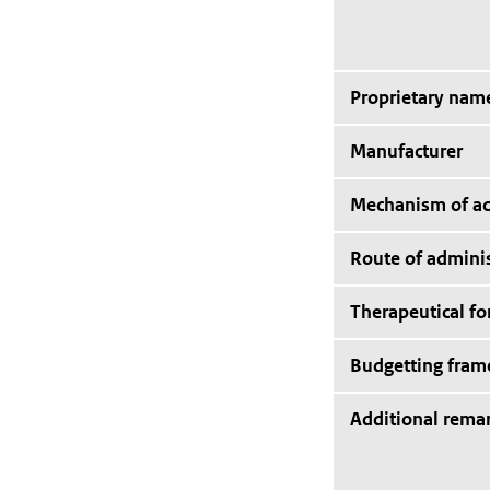
Proprietary nam
Manufacturer
Mechanism of ac
Route of adminis
Therapeutical f
Budgetting fra
Additional rema