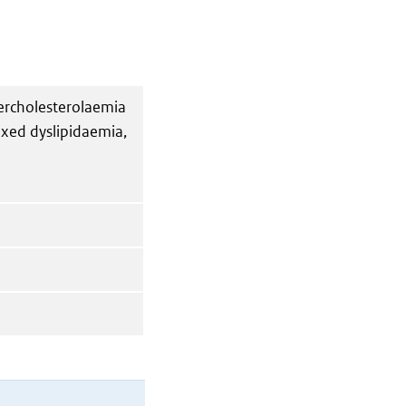
percholesterolaemia
ixed dyslipidaemia,