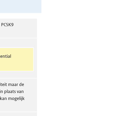
n PCSK9
ential
iteit maar de
in plaats van
kan mogelijk