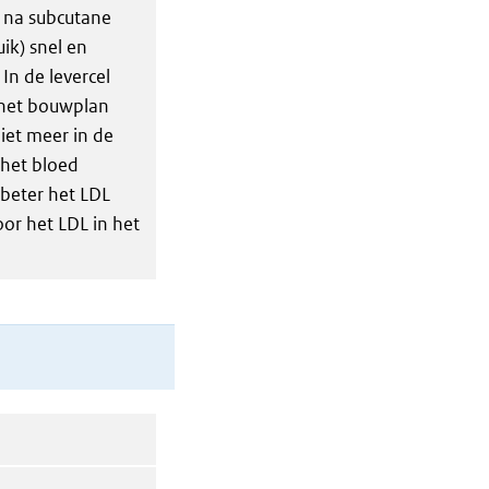
 na subcutane
uik) snel en
In de levercel
r het bouwplan
iet meer in de
 het bloed
 beter het LDL
oor het LDL in het