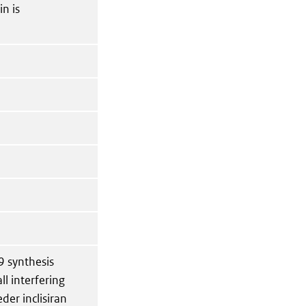
n is
9 synthesis
ll interfering
der inclisiran