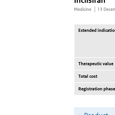
Inclisiran
Medicine
13 Dece
Extended indicati
Therapeutic value
Total cost
Registration phas