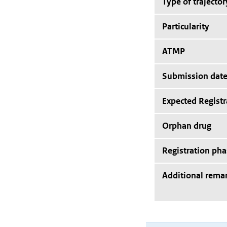
Type of trajector
Particularity
ATMP
Submission dat
Expected Registr
Orphan drug
Registration pha
Additional rema