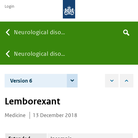
Login
Searc
Neurological disorders
Search
the
site
You
Neurological disorders
are
Version 6
8 June 2021
here:
Lemborexant
Medicine
13 December 2018