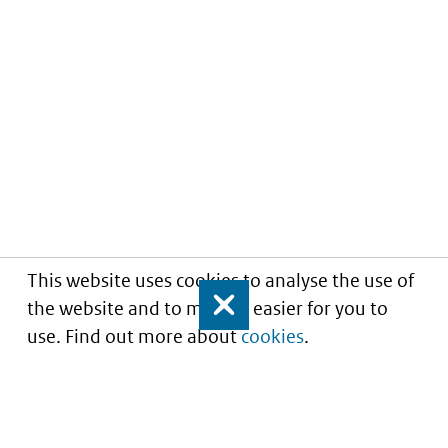
This website uses cookies to analyse the use of
the website and to make it easier for you to
Close
use. Find out more about
cookies
.