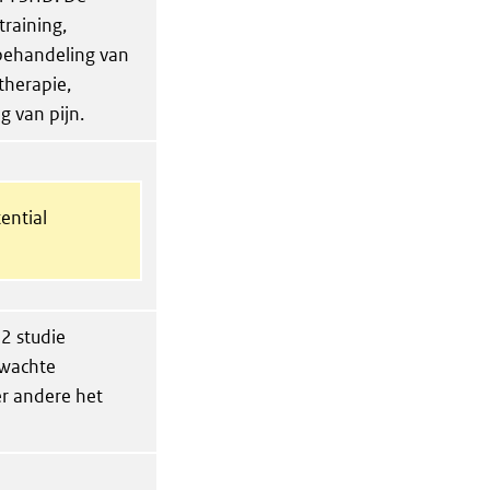
training,
behandeling van
therapie,
 van pijn.
ential
 2 studie
rwachte
er andere het