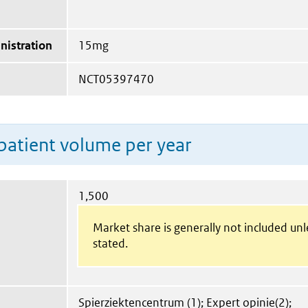
nistration
15mg
NCT05397470
patient volume per year
1,500
Market share is generally not included un
stated.
Spierziektencentrum (1); Expert opinie(2);