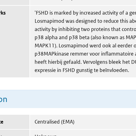
rks
'FSHD is marked by increased activity of a g
Losmapimod was designed to reduce this abe
activity by inhibiting two proteins that contro
p38 alpha and p38 beta (also known as MA
MAPK11). Losmapimod werd ook al eerder o
p38MAPkinase remmer voor inflammatoire 
heeft hierbij gefaald. Vervolgens bleek he
expressie in FSHD gunstig te beïnvloeden.
on
te
Centralised (EMA)