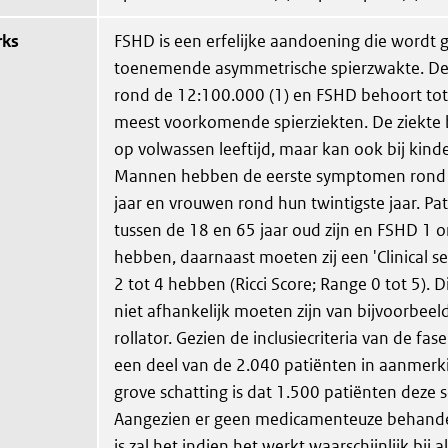
rks
FSHD is een erfelijke aandoening die wordt
toenemende asymmetrische spierzwakte. De 
rond de 12:100.000 (1) en FSHD behoort tot
meest voorkomende spierziekten. De ziekte 
op volwassen leeftijd, maar kan ook bij kin
Mannen hebben de eerste symptomen rond 
jaar en vrouwen rond hun twintigste jaar. P
tussen de 18 en 65 jaar oud zijn en FSHD 1 
hebben, daarnaast moeten zij een 'Clinical se
2 tot 4 hebben (Ricci Score; Range 0 tot 5). Di
niet afhankelijk moeten zijn van bijvoorbeeld
rollator. Gezien de inclusiecriteria van de fase
een deel van de 2.040 patiënten in aanmer
grove schatting is dat 1.500 patiënten deze 
Aangezien er geen medicamenteuze behande
is zal het indien het werkt waarschijnlijk bij 