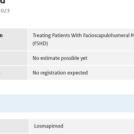
od
2023
on
Treating Patients With Facioscapulohumeral 
(FSHD)
No estimate possible yet
e
No registration expected
Losmapimod