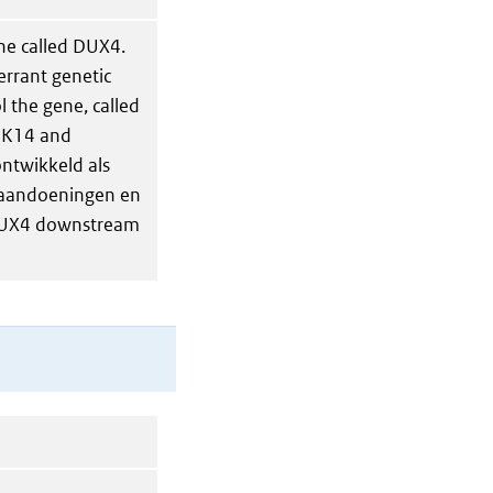
ene called DUX4.
rrant genetic
l the gene, called
PK14 and
ntwikkeld als
aandoeningen en
t DUX4 downstream