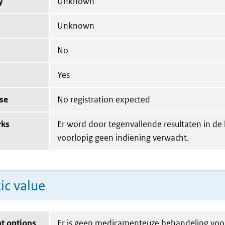
y
Unknown
Unknown
No
Yes
se
No registration expected
rks
Er word door tegenvallende resultaten in de k
voorlopig geen indiening verwacht.
ic value
t options
Er is geen medicamenteuze behandeling voo