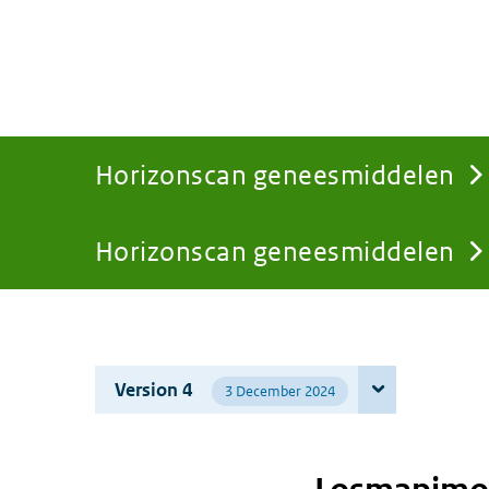
Horizonscan geneesmiddelen
Horizonscan geneesmiddelen
You
are
Version 4
3 December 2024
here: