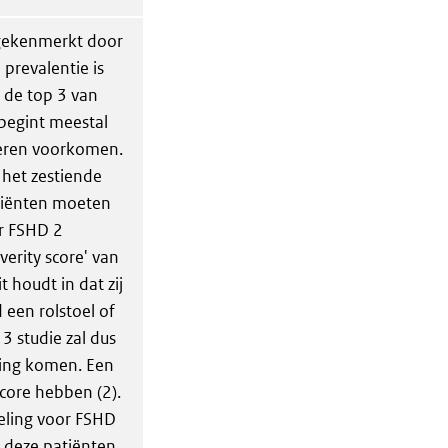
 gekenmerkt door
prevalentie is
 de top 3 van
begint meestal
deren voorkomen.
het zestiende
atiënten moeten
or FSHD 2
verity score' van
t houdt in dat zij
 een rolstoel of
 3 studie zal dus
king komen. Een
score hebben (2).
ling voor FSHD
al deze patiënten