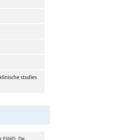
linische studies
r FSHD. De