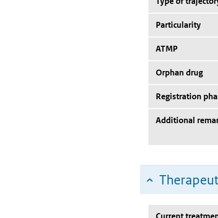
Type of trajector
Particularity
ATMP
Orphan drug
Registration pha
Additional rema
Therapeut
Current treatmen