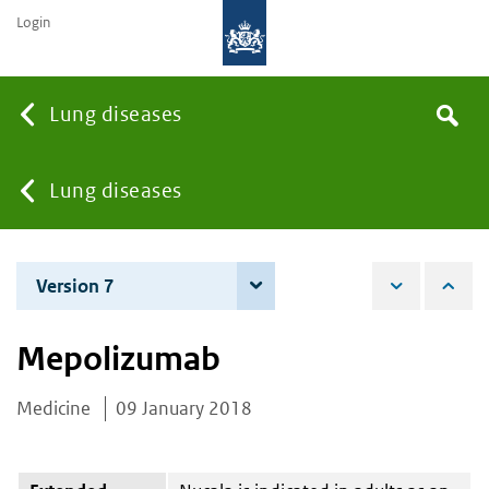
Login
Searc
Lung diseases
Search
the
site
You
Lung diseases
are
Version 7
4 June 2026
here:
Mepolizumab
Medicine
09 January 2018