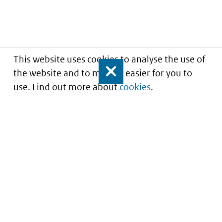
This website uses cookies to analyse the use of
the website and to make it easier for you to
Close
use. Find out more about
cookies
.
Understanding of expected market entry
of
innovative medicines