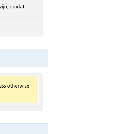
 zijn, omdat
less otherwise