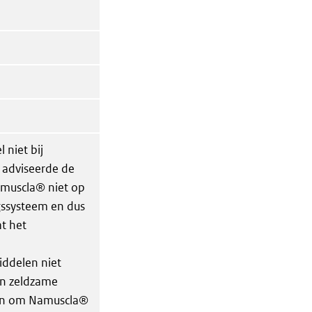
 niet bij
 adviseerde de
amuscla® niet op
ssysteem en dus
at het
ddelen niet
en zeldzame
ten om Namuscla®