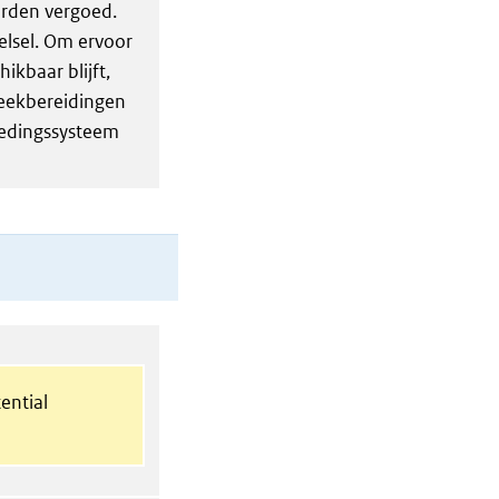
orden vergoed.
telsel. Om ervoor
ikbaar blijft,
heekbereidingen
oedingssysteem
ential