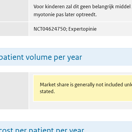
Voor kinderen zal dit geen belangrijk middel
myotonie pas later optreedt.
NCT04624750; Expertopinie
patient volume per year
Market share is generally not included un
stated.
ost per patient per year