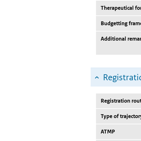
Therapeutical f
Budgetting fra
Additional rema
Registrati
Registration rou
Type of trajector
ATMP