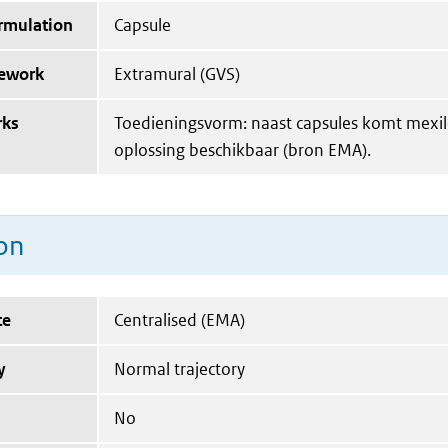
ormulation
Capsule
mework
Extramural (GVS)
rks
Toedieningsvorm: naast capsules komt mexile
oplossing beschikbaar (bron EMA).
on
te
Centralised (EMA)
y
Normal trajectory
No