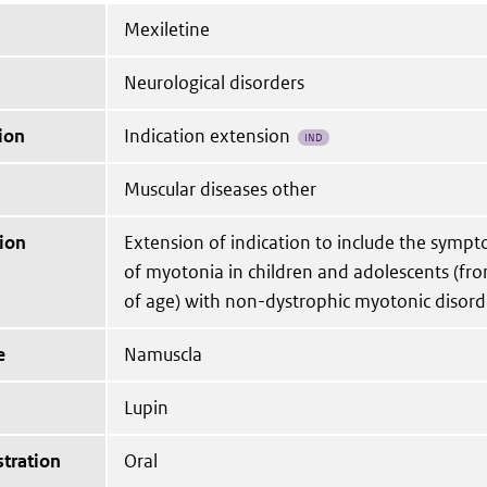
Mexiletine
Neurological disorders
ion
Indication extension
IND
Muscular diseases other
ion
Extension of indication to include the symp
of myotonia in children and adolescents (fro
of age) with non-dystrophic myotonic disord
e
Namuscla
Lupin
tration
Oral