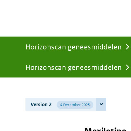
Horizonscan geneesmiddelen
Horizonscan geneesmiddelen
You
are
Version 2
4 December 2025
here: