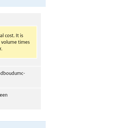
l cost. It is
t volume times
r.
radboudumc-
 een