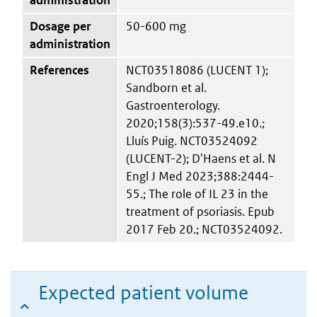
Dosage per
50-600 mg
administration
References
NCT03518086 (LUCENT 1);
Sandborn et al.
Gastroenterology.
2020;158(3):537-49.e10.;
Lluís Puig. NCT03524092
(LUCENT-2); D'Haens et al. N
Engl J Med 2023;388:2444-
55.; The role of IL 23 in the
treatment of psoriasis. Epub
2017 Feb 20.; NCT03524092.
Expected patient volume