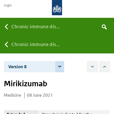
Login
Searc
Chronic immune diseases
Search
the
site
You
Chronic immune diseases
are
Version 8
3 December 2024
here:
Mirikizumab
Medicine
08 June 2021