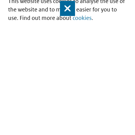
This website uses cookies to analyse the use of
the website and to make it easier for you to
Close
use. Find out more about
cookies
.
Understanding of expected market entry
of
innovative medicines
Service
About this site
Contact
Copyright
Processen
Privacy
Nieuwsbrief
Cookies