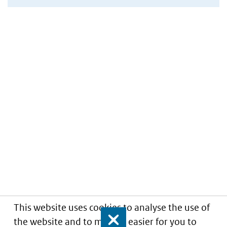
This website uses cookies to analyse the use of
the website and to make it easier for you to
Close