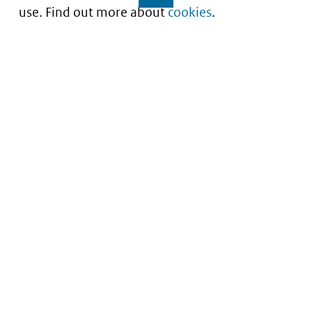
use. Find out more about
cookies
.
Understanding of expected market entry
of
innovative medicines
Service
About this site
Contact
Copyright
Processen
Privacy
Nieuwsbrief
Cookies
Nieuwsbrievenarchief
Toegankelijkheid
Data scans downloaden
Kwetsbaarheid melden