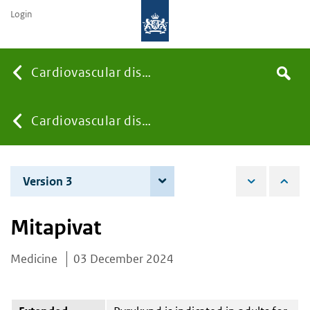
Login
Searc
Cardiovascular diseases
Search
the
site
You
Cardiovascular diseases
are
Version 3
4 December 2025
here:
Mitapivat
Medicine
03 December 2024