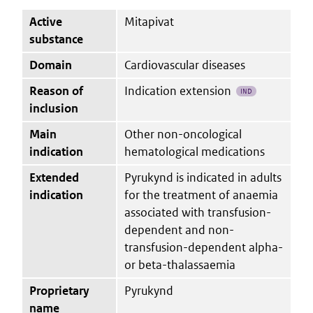
Active
Mitapivat
substance
Domain
Cardiovascular diseases
Reason of
Indication extension
IND
inclusion
Main
Other non-oncological
indication
hematological medications
Extended
Pyrukynd is indicated in adults
indication
for the treatment of anaemia
associated with transfusion-
dependent and non-
transfusion-dependent alpha-
or beta-thalassaemia
Proprietary
Pyrukynd
name