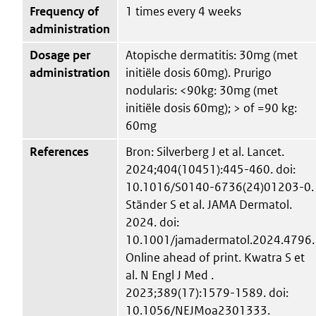
Frequency of
1 times every 4 weeks
administration
Dosage per
Atopische dermatitis: 30mg (met
administration
initiële dosis 60mg). Prurigo
nodularis: <90kg: 30mg (met
initiële dosis 60mg); > of =90 kg:
60mg
References
Bron: Silverberg J et al. Lancet.
2024;404(10451):445-460. doi:
10.1016/S0140-6736(24)01203-0.
Ständer S et al. JAMA Dermatol.
2024. doi:
10.1001/jamadermatol.2024.4796.
Online ahead of print. Kwatra S et
al. N Engl J Med .
2023;389(17):1579-1589. doi:
10.1056/NEJMoa2301333.