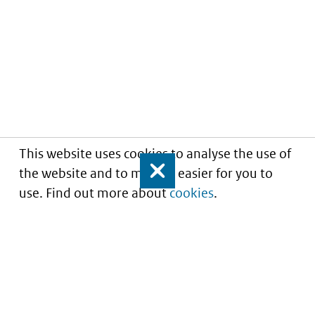
This website uses cookies to analyse the use of
the website and to make it easier for you to
Close
use. Find out more about
cookies
.