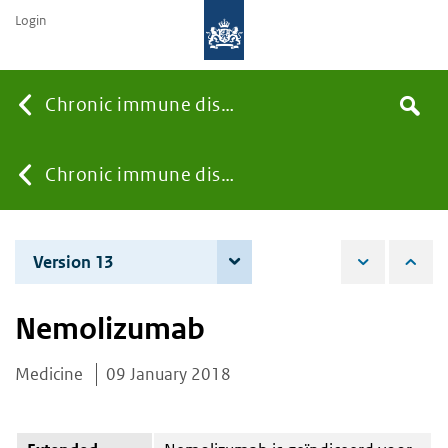
Login
Searc
Chronic immune diseases
Search
the
site
You
Chronic immune diseases
are
Version 13
4 June 2026
here:
Nemolizumab
Medicine
09 January 2018