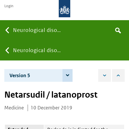
Login
Searc
Neurological disorders
Search
the
site
You
Neurological disorders
are
Version 5
7 December 2021
here:
Netarsudil / latanoprost
Medicine
10 December 2019