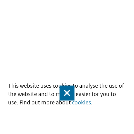
This website uses cookies to analyse the use of
the website and to make it easier for you to
Close
use. Find out more about
cookies
.