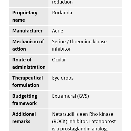
reduction
Proprietary
Roclanda
name
Manufacturer
Aerie
Mechanism of
Serine / threonine kinase
action
inhibitor
Route of
Ocular
administration
Therapeutical
Eye drops
formulation
Budgetting
Extramural (GVS)
framework
Additional
Netarsudil is een Rho kinase
remarks
(ROCK) inhibitor. Latanoprost
is a prostaglandin analog.