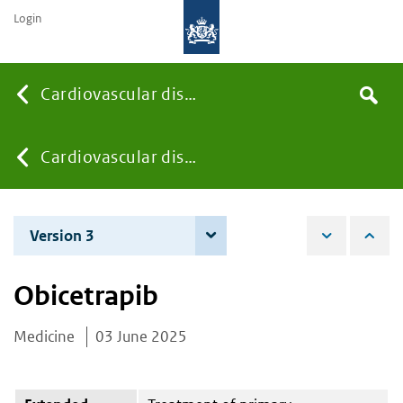
Login
Searc
Cardiovascular diseases
Search
the
site
You
Cardiovascular diseases
are
Version 3
4 June 2026
here:
Obicetrapib
Medicine
03 June 2025