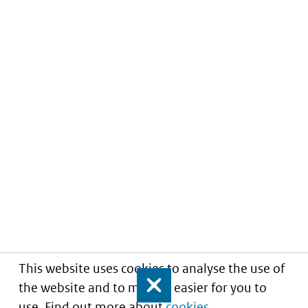
This website uses cookies to analyse the use of
the website and to make it easier for you to
Close
use. Find out more about
cookies
.