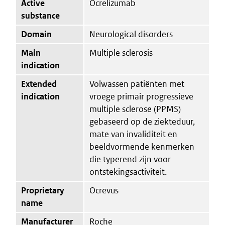
Active
Ocrelizumab
substance
Domain
Neurological disorders
Main
Multiple sclerosis
indication
Extended
Volwassen patiënten met
indication
vroege primair progressieve
multiple sclerose (PPMS)
gebaseerd op de ziekteduur,
mate van invaliditeit en
beeldvormende kenmerken
die typerend zijn voor
ontstekingsactiviteit.
Proprietary
Ocrevus
name
Manufacturer
Roche