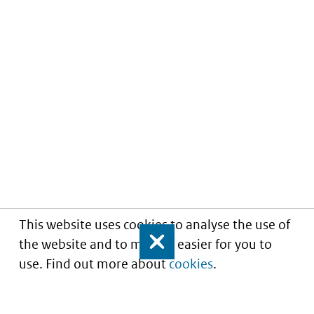
This website uses cookies to analyse the use of
the website and to make it easier for you to
Close
use. Find out more about
cookies
.