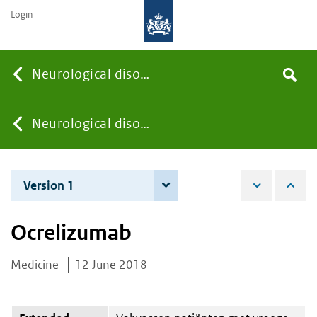
Login
Searc
Neurological disorders
Search
the
site
You
Neurological disorders
are
Version 1
12 June 2018
here:
Ocrelizumab
Medicine
12 June 2018