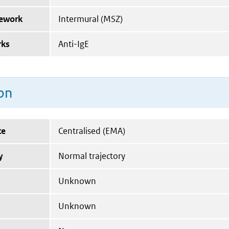
mework
Intermural (MSZ)
rks
Anti-IgE
on
te
Centralised (EMA)
y
Normal trajectory
Unknown
Unknown