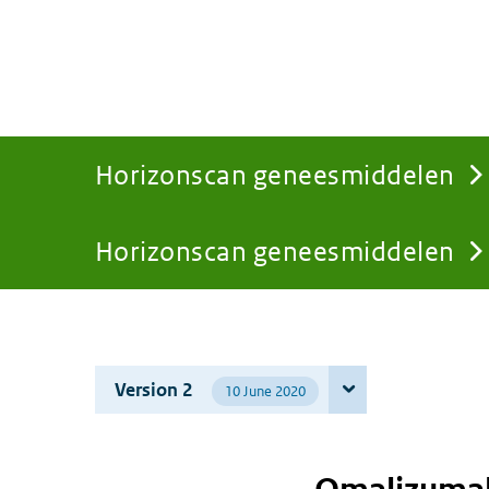
Horizonscan geneesmiddelen
Horizonscan geneesmiddelen
You
are
Version 2
10 June 2020
here: