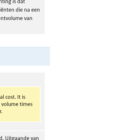
ting is dat
iënten die na een
iëntvolume van
l cost. It is
t volume times
r.
ld. Uitgaande van