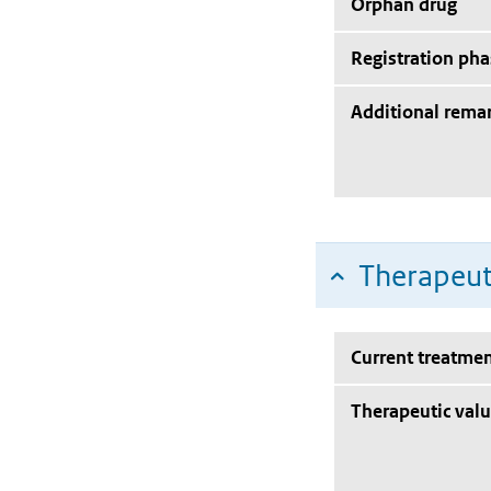
Orphan drug
Registration pha
Additional rema
Therapeut
Current treatmen
Therapeutic val