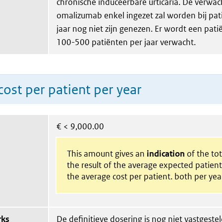
chronische induceerbare urticaria. De verwach
omalizumab enkel ingezet zal worden bij pat
jaar nog niet zijn genezen. Er wordt een pat
100-500 patiënten per jaar verwacht.
ost per patient per year
€
< 9,000.00
This amount gives an
indication
of the tota
the result of the average expected patien
the average cost per patient. both per yea
rks
De definitieve dosering is nog niet vastgeste