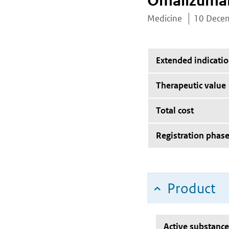
Omalizuma
Medicine
10 Dece
Extended indicati
Therapeutic value
Total cost
Registration phas
Product
Active substance