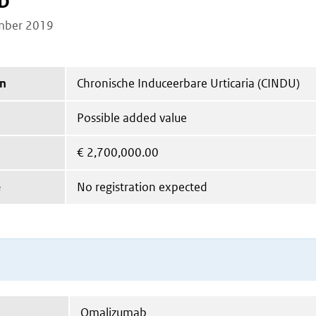
b
mber 2019
on
Chronische Induceerbare Urticaria (CINDU)
Possible added value
€
2,700,000.00
e
No registration expected
Omalizumab