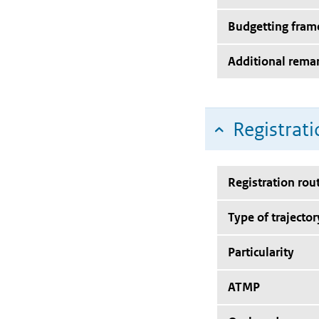
Budgetting fra
Additional rema
Registrati
Registration rou
Type of trajector
Particularity
ATMP