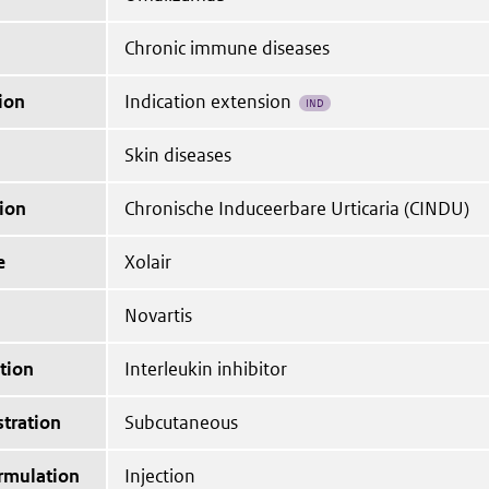
Chronic immune diseases
ion
Indication extension
IND
Skin diseases
ion
Chronische Induceerbare Urticaria (CINDU)
e
Xolair
Novartis
tion
Interleukin inhibitor
tration
Subcutaneous
ormulation
Injection