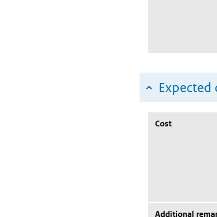
Expected c
Cost
Additional rema