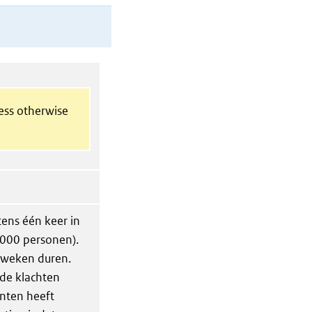
less otherwise
ens één keer in
0.000 personen).
s weken duren.
 de klachten
nten heeft