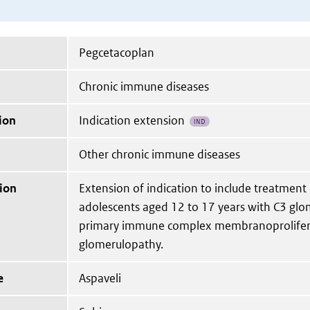
Pegcetacoplan
Chronic immune diseases
ion
Indication extension
IND
Other chronic immune diseases
ion
Extension of indication to include treatment
adolescents aged 12 to 17 years with C3 gl
primary immune complex membranoprolifer
glomerulopathy.
e
Aspaveli