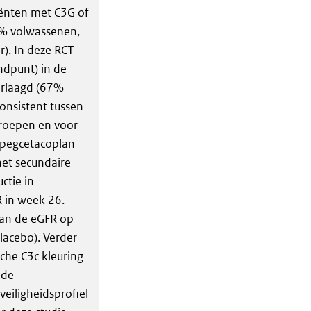
iënten met C3G of
% volwassenen,
). In deze RCT
ndpunt) in de
erlaagd (67%
onsistent tussen
sgroepen en voor
e pegcetacoplan
het secundaire
ctie in
 in week 26.
van de eGFR op
lacebo). Verder
sche C3c kleuring
 de
eiligheidsprofiel