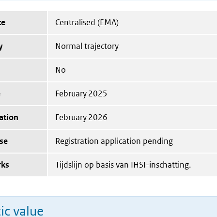
te
Centralised (EMA)
y
Normal trajectory
No
e
February 2025
ation
February 2026
se
Registration application pending
rks
Tijdslijn op basis van IHSI-inschatting.
ic value