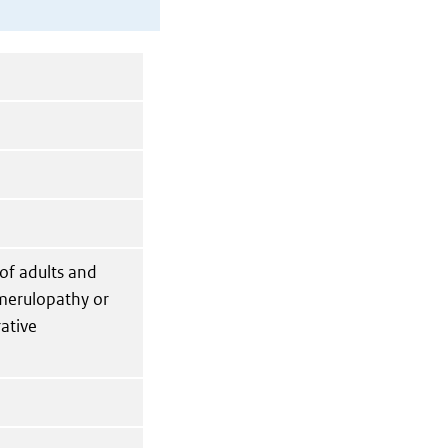
 of adults and
omerulopathy or
ative