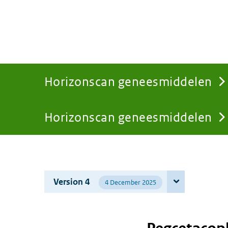
Horizonscan geneesmiddelen
Horizonscan geneesmiddelen
You
are
Version 4
4 December 2025
here: