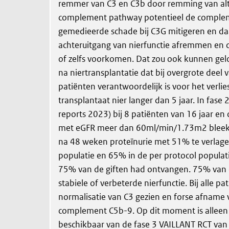
remmer van C3 en C3b door remming van alt
complement pathway potentieel de comple
gemedieerde schade bij C3G mitigeren en d
achteruitgang van nierfunctie afremmen en di
of zelfs voorkomen. Dat zou ook kunnen geld
na niertransplantatie dat bij overgrote deel
patiënten verantwoordelijk is voor het verlie
transplantaat nier langer dan 5 jaar. In fase 2
reports 2023) bij 8 patiënten van 16 jaar e
met eGFR meer dan 60ml/min/1.73m2 bleek
na 48 weken proteïnurie met 51% te verlage
populatie en 65% in de per protocol populat
75% van de giften had ontvangen. 75% van 
stabiele of verbeterde nierfunctie. Bij alle p
normalisatie van C3 gezien en forse afname 
complement C5b-9. Op dit moment is alleen 
beschikbaar van de fase 3 VAILLANT RCT va