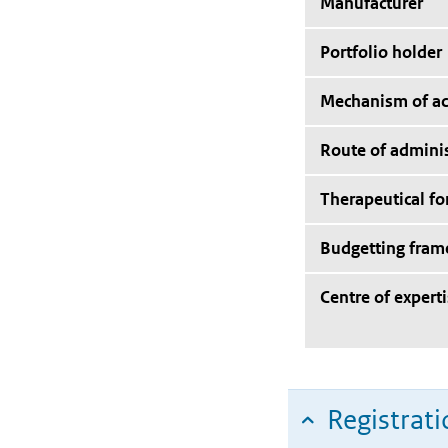
Manufacturer
Portfolio holder
Mechanism of ac
Route of adminis
Therapeutical f
Budgetting fra
Centre of expert
Registrati