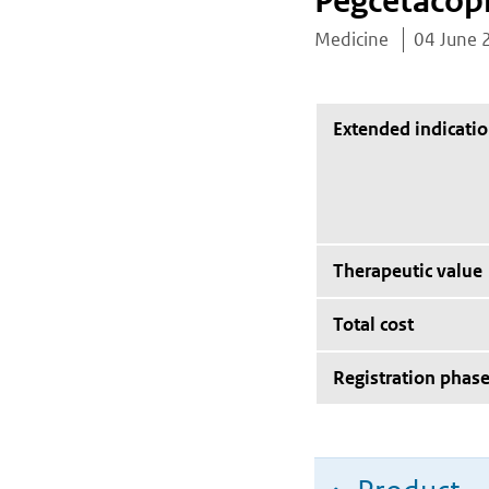
Pegcetacop
Medicine
04 June 
Extended indicati
Therapeutic value
Total cost
Registration phas