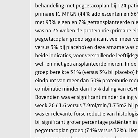
behandeling met pegcetacoplan bij 124 pat
primaire IC-MPGN (44% adolescenten en 56
met 93% eigen en 7% getransplanteerde nier
was na 26 weken de proteïnurie (primaire ei
pegcetacoplan groep significant veel meer v
versus 3% bij placebo) en deze afname was c
beide indicaties, voor verschillende leeftijd
wel- en niet getransplanteerde nieren. In d
groep bereikte 51% (versus 3% bij placebo) 
eindpunt van meer dan 50% proteïnurie redu
combinatie minder dan 15% daling van eGFR
Bovendien was er significant minder daling 
week 26 ( 1.6 versus 7.9ml/min/1.73m2 bij p
was er relevante forse reductie van histologi
bij significant groter percentage patiënten in
pegcetacoplan groep (74% versus 12%). Het v