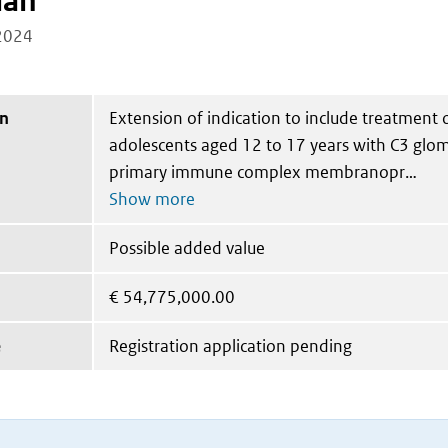
lan
2024
on
Extension of indication to include treatment 
adolescents aged 12 to 17 years with C3 glo
primary immune complex membranopr
Possible added value
€
54,775,000.00
e
Registration application pending