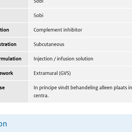
Sobi
Sobi
tion
Complement inhibitor
tration
Subcutaneous
ormulation
Injection / infusion solution
mework
Extramural (GVS)
ise
In principe vindt behandeling alleen plaats 
centra.
on