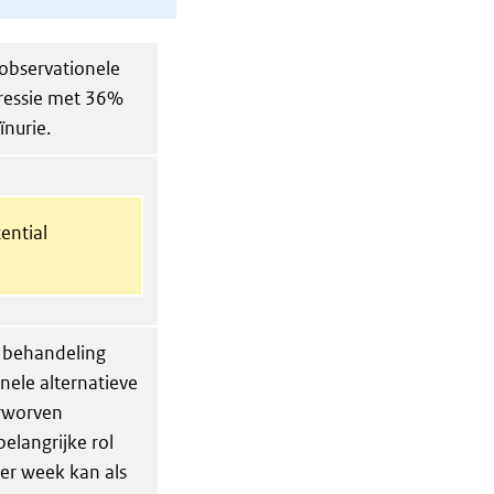
observationele
pressie met 36%
ïnurie.
ential
e behandeling
onele alternatieve
rworven
elangrijke rol
er week kan als