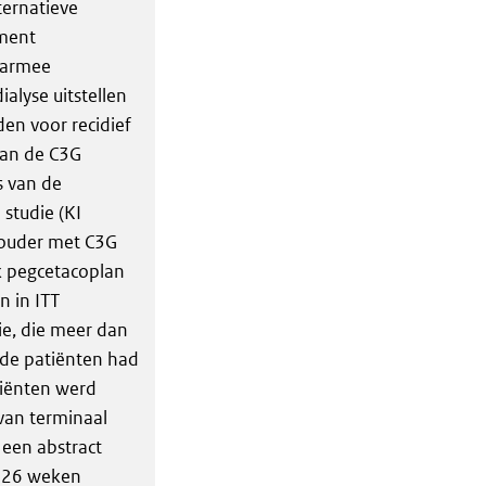
ernatieve
ment
aarmee
alyse uitstellen
en voor recidief
 van de C3G
s van de
 studie (KI
n ouder met C3G
 pegcetacoplan
n in ITT
ie, die meer dan
de patiënten had
atiënten werd
van terminaal
een abstract
n 26 weken