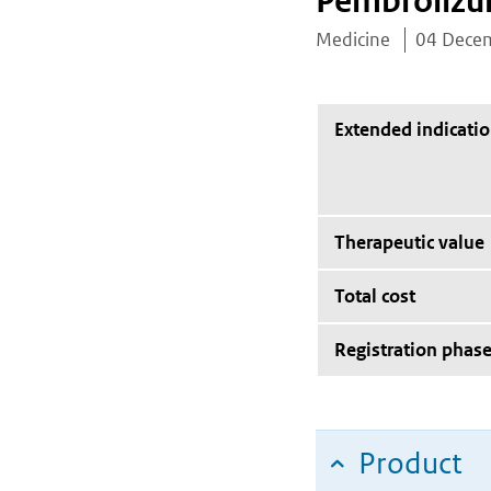
Pembroliz
Medicine
04 Dece
Extended indicati
Therapeutic value
Total cost
Registration phas
Product