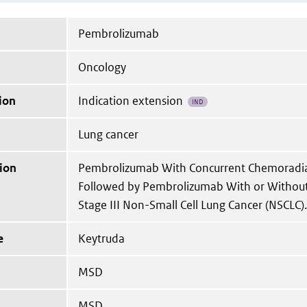
Pembrolizumab
Oncology
ion
Indication extension
IND
Lung cancer
ion
Pembrolizumab With Concurrent Chemoradia
Followed by Pembrolizumab With or Without
Stage III Non-Small Cell Lung Cancer (NSCLC).
e
Keytruda
MSD
MSD