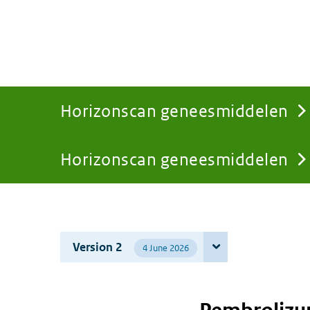
Horizonscan geneesmiddelen
Horizonscan geneesmiddelen
You
are
Version 2
4 June 2026
here: