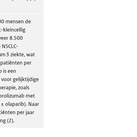
000 mensen de
kleincellig
veer 8.500
e NSCLC-
m 3 ziekte, wat
patiënten per
p is een
voor gelijktijdige
rapie, zoals
brolizumab met
± olaparib). Naar
iënten per jaar
ng (2).