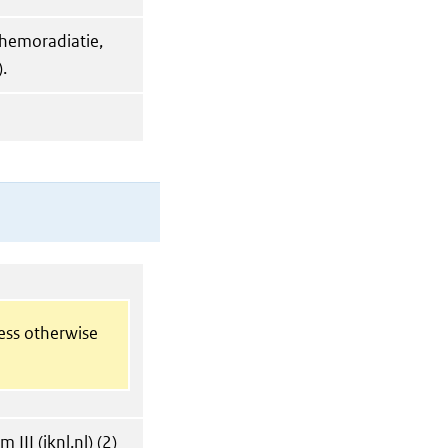
chemoradiatie,
.
less otherwise
III (iknl.nl) (2)