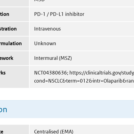
tion
PD-1 / PD-L1 inhibitor
tration
Intravenous
ormulation
Unknown
mework
Intermural (MSZ)
rks
NCT04380636; https://clinicaltrials.gov/st
cond=NSCLC&term=012&intr=Olaparib&ra
on
te
Centralised (EMA)