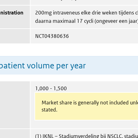
nistration
200mg intraveneus elke drie weken tijdens 
daarna maximaal 17 cycli (ongeveer een jaar)
NCT04380636
patient volume per year
1,000 - 1,500
Market share is generally not included un
stated.
(1) IKNL – Stadiumverdeling bij NSCLC, stadium 