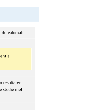
t durvalumab.
ential
n resultaten
e studie met