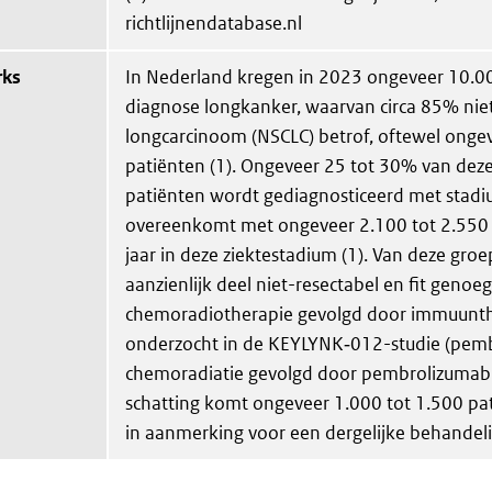
richtlijnendatabase.nl
rks
In Nederland kregen in 2023 ongeveer 10.
diagnose longkanker, waarvan circa 85% niet-
longcarcinoom (NSCLC) betrof, oftewel onge
patiënten (1). Ongeveer 25 tot 30% van dez
patiënten wordt gediagnosticeerd met stadiu
overeenkomt met ongeveer 2.100 tot 2.550 
jaar in deze ziektestadium (1). Van deze groe
aanzienlijk deel niet-resectabel en fit genoeg 
chemoradiotherapie gevolgd door immuunthe
onderzocht in de KEYLYNK‑012-studie (pem
chemoradiatie gevolgd door pembrolizumab 
schatting komt ongeveer 1.000 tot 1.500 pat
in aanmerking voor een dergelijke behandeli