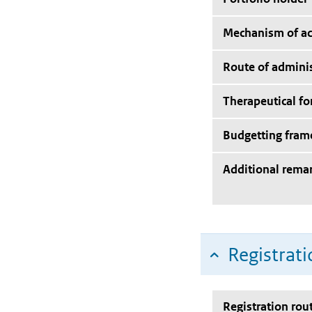
Mechanism of ac
Route of adminis
Therapeutical f
Budgetting fra
Additional rema
Registrati
Registration rou