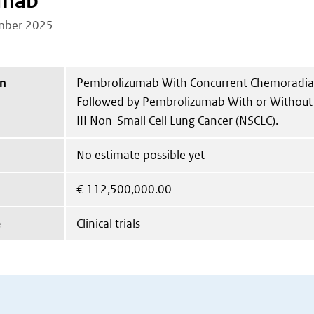
umab
mber 2025
on
Pembrolizumab With Concurrent Chemoradia
Followed by Pembrolizumab With or Without 
III Non-Small Cell Lung Cancer (NSCLC).
No estimate possible yet
€
112,500,000.00
e
Clinical trials