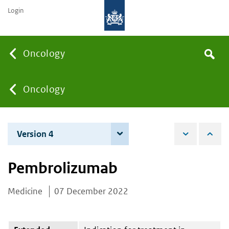
Login
Searc
Oncology
Search
the
site
You
Oncology
are
Version 4
4 June 2024
here:
Pembrolizumab
Medicine
07 December 2022