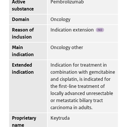
Active
Pembrolizumab
substance
Domain
Oncology
Reason of
Indication extension
IND
inclusion
Main
Oncology other
indication
Extended
Indication for treatment in
indication
combination with gemcitabine
and cisplatin, is indicated for
the first-line treatment of
locally advanced unresectable
or metastatic biliary tract
carcinoma in adults.
Proprietary
Keytruda
name