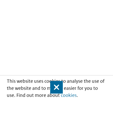
This website uses cookies to analyse the use of
the website and to make it easier for you to
Close
use. Find out more about
cookies
.