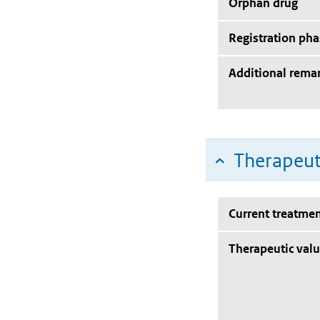
Orphan drug
Registration pha
Additional rema
Therapeut
Current treatmen
Therapeutic val