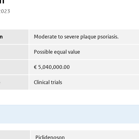
on
2023
on
Moderate to severe plaque psoriasis.
Possible equal value
€
5,040,000.00
e
Clinical trials
Piclidenoson