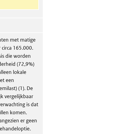
ënten met matige
r circa 165.000.
sis die worden
erheid (72,9%)
lleen lokale
et een
milast) (1). De
k vergelijkbaar
verwachting is dat
ullen komen.
 aangezien er geen
behandeloptie.