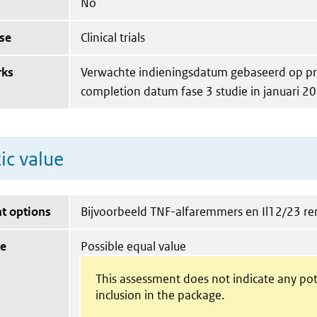
No
se
Clinical trials
rks
Verwachte indieningsdatum gebaseerd op p
completion datum fase 3 studie in januari 2
ic value
t options
Bijvoorbeeld TNF-alfaremmers en Il12/23 r
ue
Possible equal value
This assessment does not indicate any pot
inclusion in the package.