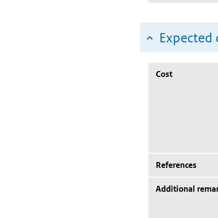
Expected c
Cost
References
Additional rema