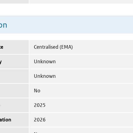
on
te
Centralised (EMA)
y
Unknown
Unknown
No
e
2025
ation
2026