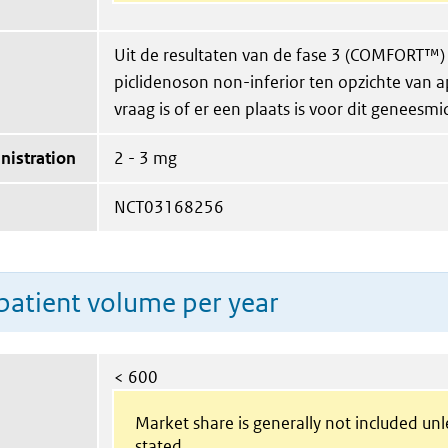
Uit de resultaten van de fase 3 (COMFORT™) s
piclidenoson non-inferior ten opzichte van a
vraag is of er een plaats is voor dit geneesmi
nistration
2 - 3 mg
NCT03168256
patient volume per year
< 600
Market share is generally not included un
stated.