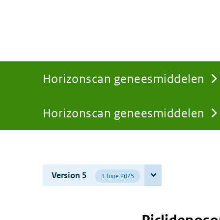
Horizonscan geneesmiddelen
Horizonscan geneesmiddelen
You
are
Version 5
3 June 2025
here: