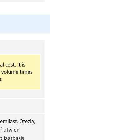
l cost. It is
t volume times
r.
emilast: Otezla,
ef btw en
p jaarbasis