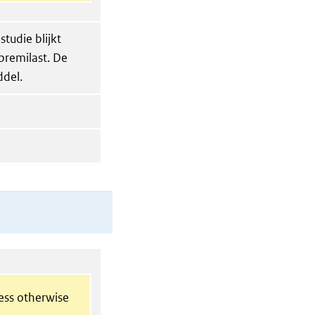
tudie blijkt
premilast. De
ddel.
less otherwise