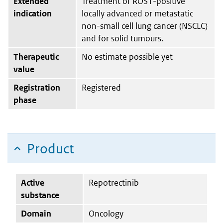
Extended
Treatment of ROS1-positive
indication
locally advanced or metastatic
non-small cell lung cancer (NSCLC)
and for solid tumours.
Therapeutic
No estimate possible yet
value
Registration
Registered
phase
Product
Active
Repotrectinib
substance
Domain
Oncology