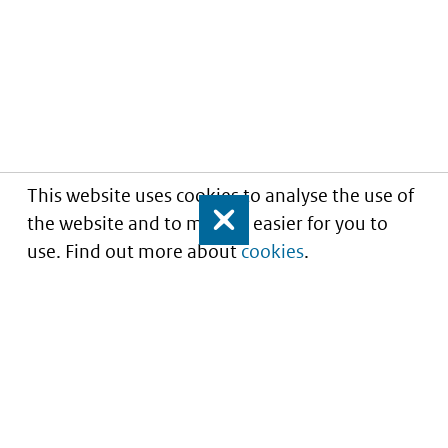
This website uses cookies to analyse the use of
the website and to make it easier for you to
Close
use. Find out more about
cookies
.