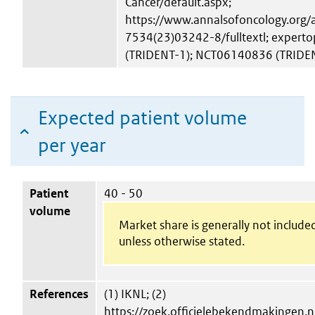
Cancer/default.aspx;
https://www.annalsofoncology.org/a
7534(23)03242-8/fulltextl; expert
(TRIDENT-1); NCT06140836 (TRIDE
Expected patient volume
per year
Patient
40 - 50
volume
Market share is generally not include
unless otherwise stated.
References
(1) IKNL; (2)
https://zoek.officielebekendmakingen.nl