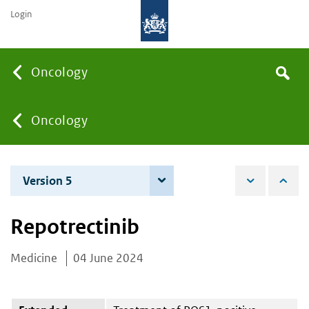
Login
Searc
Oncology
Search
the
site
You
Oncology
are
Version 5
4 June 2026
here:
Repotrectinib
Medicine
04 June 2024