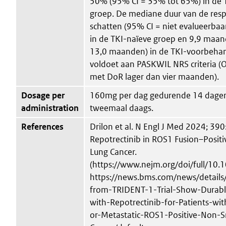
50% (95% CI = 35% tot 65%) in de
groep. De mediane duur van de resp
schatten (95% CI = niet evalueerbaar
in de TKI-naïeve groep en 9,9 maan
13,0 maanden) in de TKI-voorbehan
voldoet aan PASKWIL NRS criteria 
met DoR lager dan vier maanden).
Dosage per
160mg per dag gedurende 14 dage
administration
tweemaal daags.
References
Drilon et al. N Engl J Med 2024; 39
Repotrectinib in ROS1 Fusion–Posit
Lung Cancer.
(https://www.nejm.org/doi/full/1
https://news.bms.com/news/detail
from-TRIDENT-1-Trial-Show-Durable
with-Repotrectinib-for-Patients-wi
or-Metastatic-ROS1-Positive-Non-S