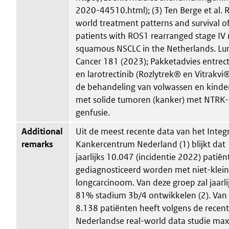
2020-44510.html); (3) Ten Berge et al. R
world treatment patterns and survival o
patients with ROS1 rearranged stage IV
squamous NSCLC in the Netherlands. Lu
Cancer 181 (2023); Pakketadvies entrect
en larotrectinib (Rozlytrek® en Vitrakvi
de behandeling van volwassen en kinde
met solide tumoren (kanker) met NTRK-
genfusie.
Additional
Uit de meest recente data van het Integ
remarks
Kankercentrum Nederland (1) blijkt dat
jaarlijks 10.047 (incidentie 2022) patië
gediagnosticeerd worden met niet-kleinc
longcarcinoom. Van deze groep zal jaarli
81% stadium 3b/4 ontwikkelen (2). Van
8.138 patiënten heeft volgens de recen
Nederlandse real-world data studie ma