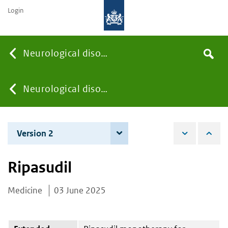
Login
Searc
Neurological disorders
Search
the
site
You
Neurological disorders
are
Version 2
4 December 2025
here:
Ripasudil
Medicine
03 June 2025