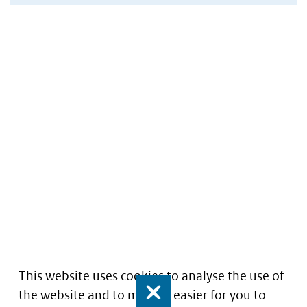
This website uses cookies to analyse the use of
the website and to make it easier for you to
Close