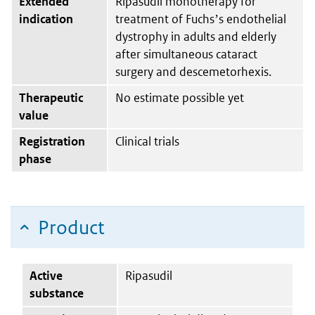
Extended
Ripasudil monotherapy for
indication
treatment of Fuchsʼs endothelial
dystrophy in adults and elderly
after simultaneous cataract
surgery and descemetorhexis.
Therapeutic
No estimate possible yet
value
Registration
Clinical trials
phase
Product
Active
Ripasudil
substance