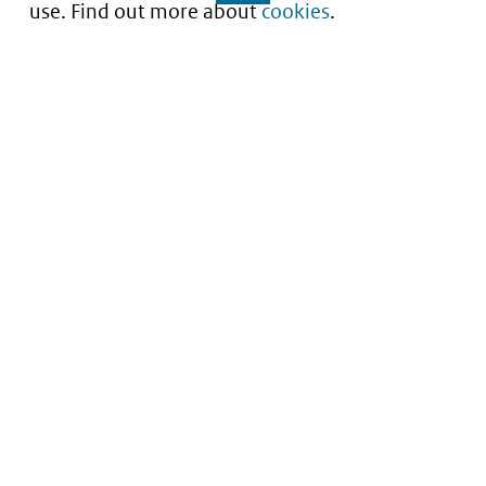
use. Find out more about
cookies
.
Understanding of expected market entry
of
innovative medicines
Service
About this site
Contact
Copyright
Processen
Privacy
Nieuwsbrief
Cookies
Nieuwsbrievenarchief
Toegankelijkheid
Data scans downloaden
Kwetsbaarheid melden