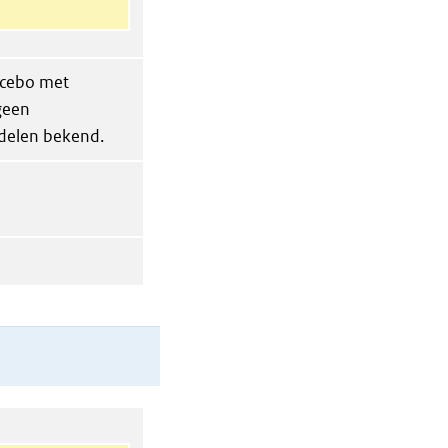
lacebo met
 geen
ddelen bekend.