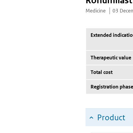
Roflumilast
Medicine
03 Dece
Extended indicati
Therapeutic value
Total cost
Registration phas
Product