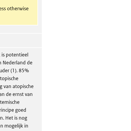
less otherwise
 is potentieel
in Nederland de
ouder (1). 85%
atopische
g van atopische
van de ernst van
ystemische
rincipe goed
. Het is nog
n mogelijk in