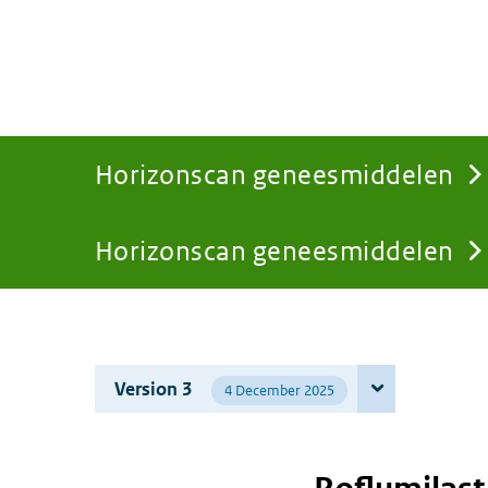
Horizonscan geneesmiddelen
Horizonscan geneesmiddelen
You
are
Version 3
4 December 2025
here: