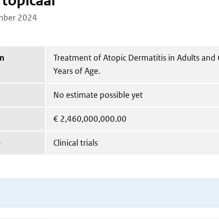
 topicaal
mber 2024
on
Treatment of Atopic Dermatitis in Adults and
Years of Age.
No estimate possible yet
€
2,460,000,000.00
e
Clinical trials