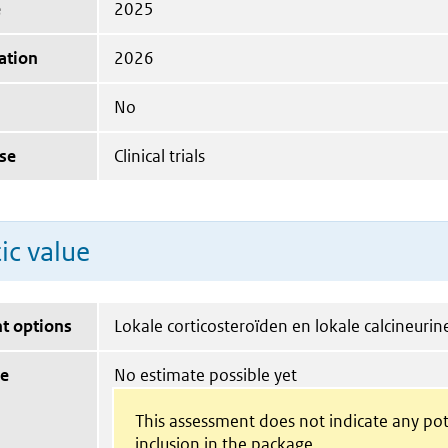
e
2025
ation
2026
No
se
Clinical trials
ic value
t options
Lokale corticosteroïden en lokale calcineur
ue
No estimate possible yet
This assessment does not indicate any pot
inclusion in the package.