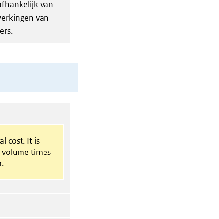
afhankelijk van
jwerkingen van
ers.
l cost. It is
t volume times
r.