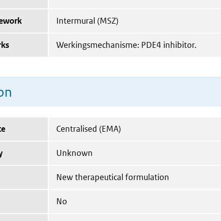
mework
Intermural (MSZ)
rks
Werkingsmechanisme: PDE4 inhibitor.
on
te
Centralised (EMA)
y
Unknown
New therapeutical formulation
No