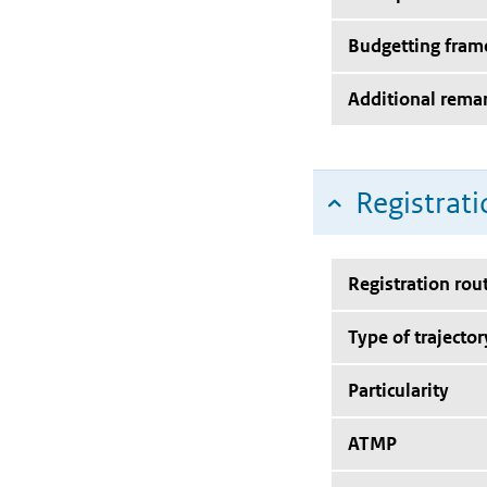
Budgetting fra
Additional rema
Registrati
Registration rou
Type of trajector
Particularity
ATMP