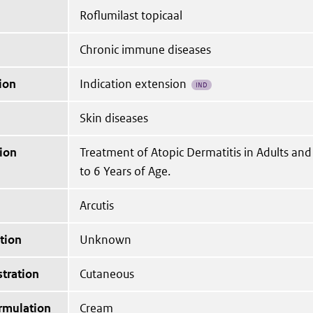
Roflumilast topicaal
Chronic immune diseases
ion
Indication extension
IND
Skin diseases
ion
Treatment of Atopic Dermatitis in Adults an
to 6 Years of Age.
Arcutis
tion
Unknown
tration
Cutaneous
ormulation
Cream