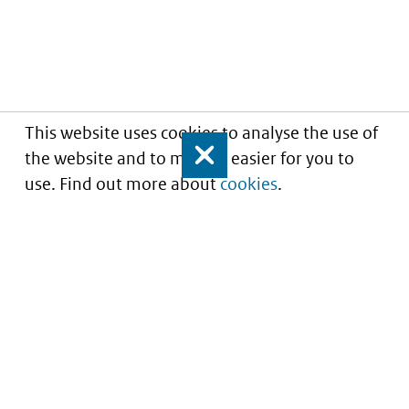
This website uses cookies to analyse the use of
the website and to make it easier for you to
Close
use. Find out more about
cookies
.
Understanding of expected market entry
of
innovative medicines