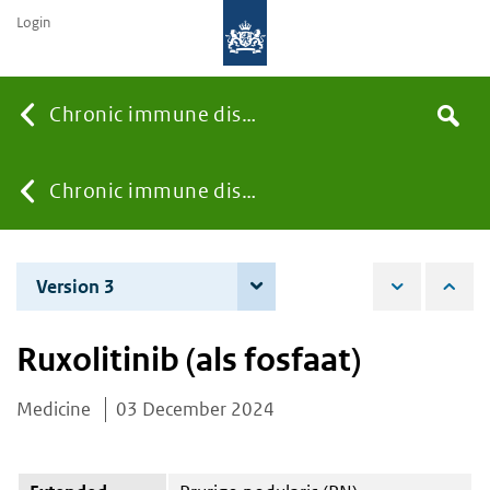
Login
Searc
Chronic immune diseases
Search
the
site
You
Chronic immune diseases
are
Version 3
4 June 2026
here:
Ruxolitinib (als fosfaat)
Medicine
03 December 2024