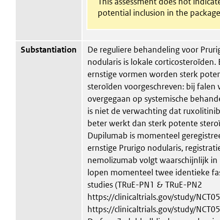
This assessment does not indicat
potential inclusion in the package
Substantiation
De reguliere behandeling voor Pruri
nodularis is lokale corticosteroïden.
ernstige vormen worden sterk poten
steroïden voorgeschreven: bij falen
overgegaan op systemische behande
is niet de verwachting dat ruxolitini
beter werkt dan sterk potente stero
Dupilumab is momenteel geregistre
ernstige Prurigo nodularis, registrati
nemolizumab volgt waarschijnlijk in
lopen momenteel twee identieke fa
studies (TRuE-PN1 & TRuE-PN2
https://clinicaltrials.gov/study/NCT
https://clinicaltrials.gov/study/NCT