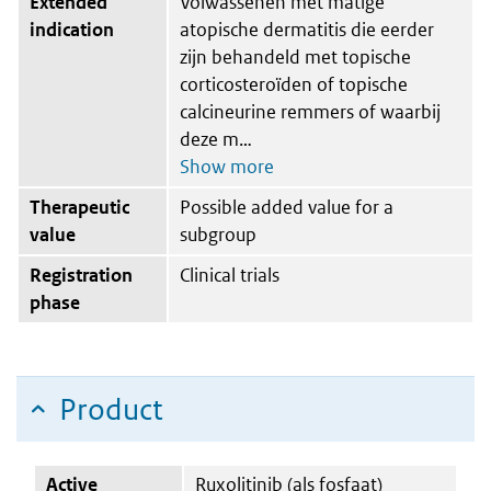
Extended
Volwassenen met matige
indication
atopische dermatitis die eerder
zijn behandeld met topische
corticosteroïden of topische
calcineurine remmers of waarbij
deze m
Therapeutic
Possible added value for a
value
subgroup
Registration
Clinical trials
phase
Product
Active
Ruxolitinib (als fosfaat)