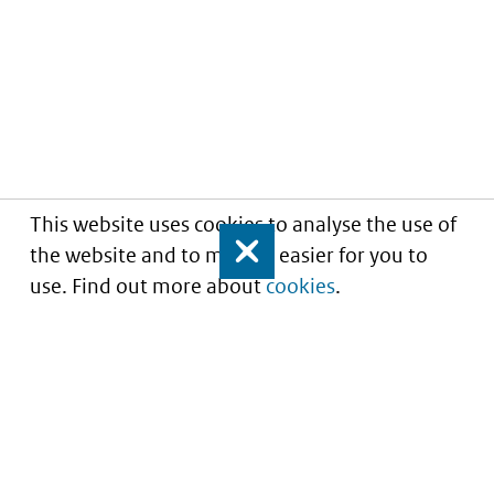
This website uses cookies to analyse the use of
the website and to make it easier for you to
Close
use. Find out more about
cookies
.