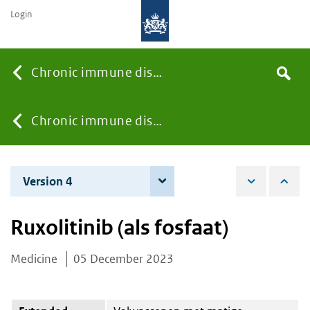
Login
Searc
Chronic immune diseases
Search
the
site
You
Chronic immune diseases
are
Version 4
4 December 2025
here:
Ruxolitinib (als fosfaat)
Medicine
05 December 2023