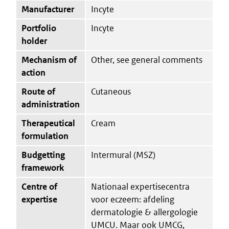
Manufacturer
Incyte
Portfolio
Incyte
holder
Mechanism of
Other, see general comments
action
Route of
Cutaneous
administration
Therapeutical
Cream
formulation
Budgetting
Intermural (MSZ)
framework
Centre of
Nationaal expertisecentra
expertise
voor eczeem: afdeling
dermatologie & allergologie
UMCU. Maar ook UMCG,