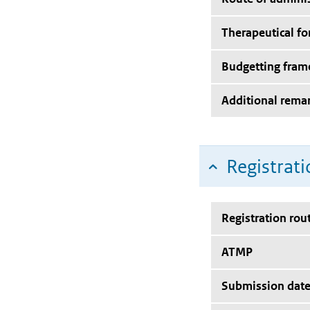
Therapeutical f
Budgetting fra
Additional rema
Registrati
Registration rou
ATMP
Submission dat