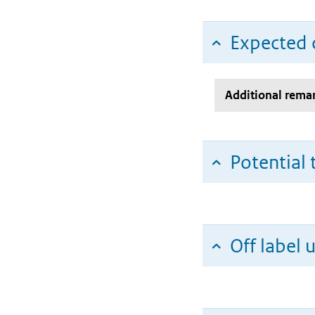
Expected c
Additional rema
Potential 
Off label 