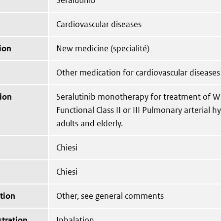
Seralutinib
Cardiovascular diseases
ion
New medicine (specialité)
Other medication for cardiovascular diseases
ion
Seralutinib monotherapy for treatment of 
Functional Class II or III Pulmonary arterial h
adults and elderly.
Chiesi
Chiesi
tion
Other, see general comments
tration
Inhalation