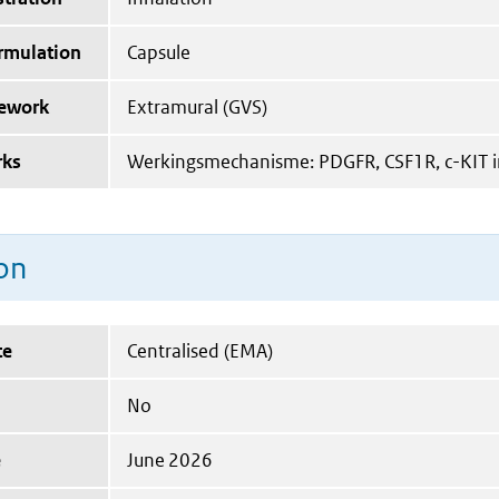
ormulation
Capsule
mework
Extramural (GVS)
rks
Werkingsmechanisme: PDGFR, CSF1R, c-KIT i
on
te
Centralised (EMA)
No
e
June 2026