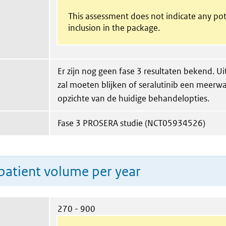
This assessment does not indicate any pot
inclusion in the package.
Er zijn nog geen fase 3 resultaten bekend. U
zal moeten blijken of seralutinib een meerw
opzichte van de huidige behandelopties.
Fase 3 PROSERA studie (NCT05934526)
patient volume per year
270 - 900