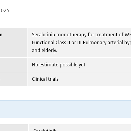
2025
on
Seralutinib monotherapy for treatment of 
Functional Class II or III Pulmonary arterial h
and elderly.
No estimate possible yet
e
Clinical trials