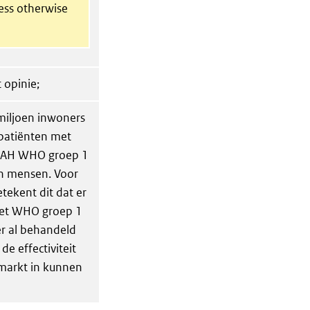
less otherwise
 opinie;
 miljoen inwoners
j patiënten met
. PAH WHO groep 1
en mensen. Voor
tekent dit dat er
met WHO groep 1
er al behandeld
e effectiviteit
 markt in kunnen