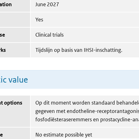
ation
June 2027
Yes
se
Clinical trials
rks
Tijdslijn op basis van IHSI-inschatting.
ic value
t options
Op dit moment worden standaard behandel
gegeven met endotheline-receptorantagonis
fosfodiësteraseremmers en prostacycline-an
ue
No estimate possible yet