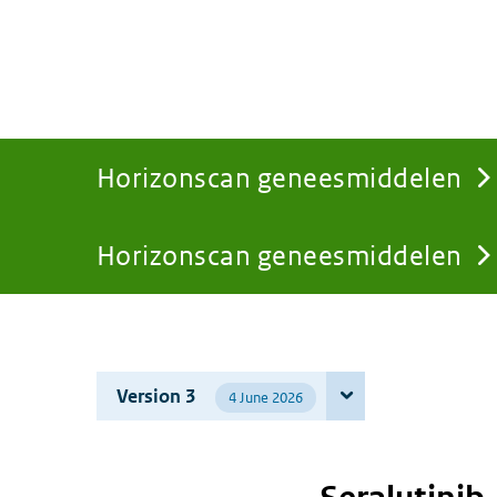
Horizonscan geneesmiddelen
Horizonscan geneesmiddelen
You
are
Version 3
4 June 2026
here: