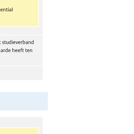
ential
it studieverband
aarde heeft ten