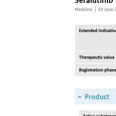
Seralutinib
Medicine
03 June 
Extended indicati
Therapeutic value
Registration phas
Product