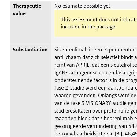
Therapeutic
No estimate possible yet
value
This assessment does not indicat
inclusion in the package.
Substantiation
Sibeprenlimab is een experimentee
antilichaam dat zich selectief bindt a
remt van APRIL, dat een sleutelrol s
IgAN-pathogenese en een belangrijk
ondersteunende factor is in de progr
fase 2-studie werd een aantoonbar
waarde gevonden. Onlangs werd een
van de fase 3 VISIONARY-studie gepu
studieresultaten over proteïnurie g
maanden bleek dat sibeprenlimab e
gecorrigeerde vermindering van 54
betrouwbaarheidsinterval [BI], 46,4