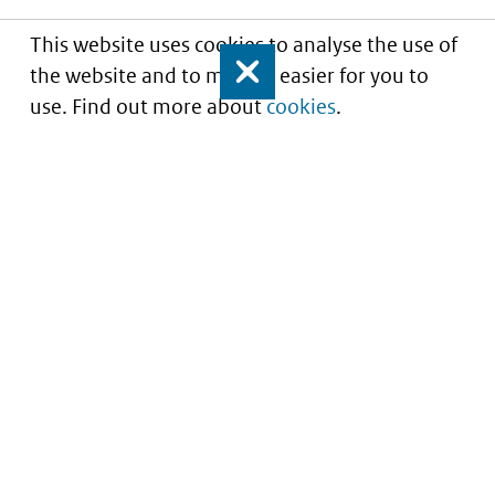
This website uses cookies to analyse the use of
the website and to make it easier for you to
Close
use. Find out more about
cookies
.
Understanding of expected market entry
of
innovative medicines
Service
About this site
Contact
Copyright