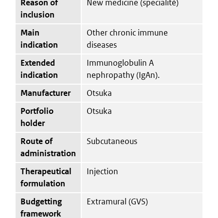
Reason of
New medicine (specialité)
inclusion
Main
Other chronic immune
indication
diseases
Extended
Immunoglobulin A
indication
nephropathy (IgAn).
Manufacturer
Otsuka
Portfolio
Otsuka
holder
Route of
Subcutaneous
administration
Therapeutical
Injection
formulation
Budgetting
Extramural (GVS)
framework