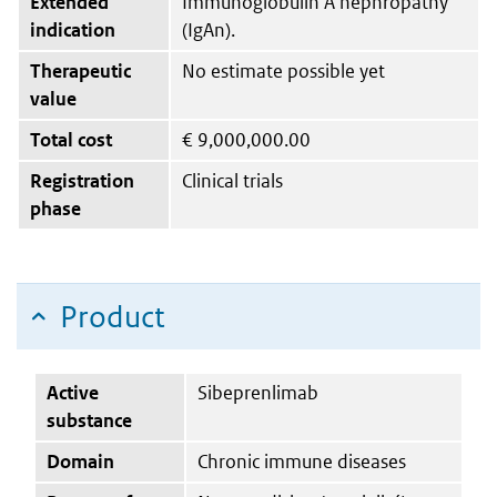
Extended
Immunoglobulin A nephropathy
indication
(IgAn).
Therapeutic
No estimate possible yet
value
Total cost
€
9,000,000.00
Registration
Clinical trials
phase
Product
Active
Sibeprenlimab
substance
Domain
Chronic immune diseases