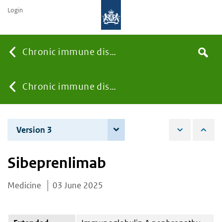
Login
Searc
Chronic immune diseases
Search
the
site
You
Chronic immune diseases
are
Version 3
4 June 2026
here:
Sibeprenlimab
Medicine
03 June 2025