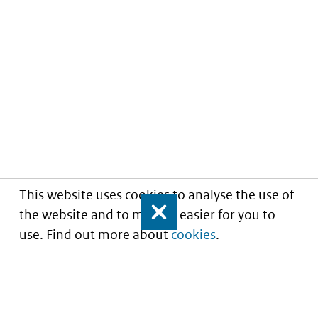
This website uses cookies to analyse the use of
the website and to make it easier for you to
Close
use. Find out more about
cookies
.