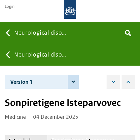
Login
Searc
Neurological disorders
Search
the
site
You
Neurological disorders
are
Version 1
4 December 2025
here:
Sonpiretigene Isteparvovec
Medicine
04 December 2025