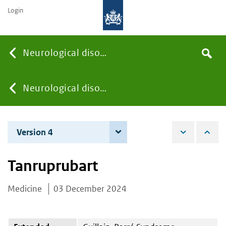
Login
Searc
Neurological disorders
Search
the
site
You
Neurological disorders
are
Version 4
4 June 2026
here:
Tanruprubart
Medicine
03 December 2024