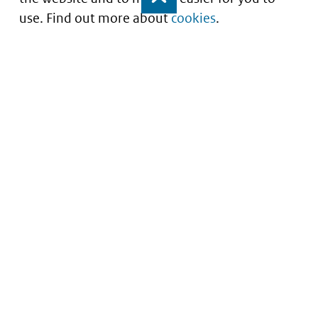
use. Find out more about
cookies
.
Understanding of expected market entry
of
innovative medicines
Service
About this site
Contact
Copyright
Processen
Privacy
Nieuwsbrief
Cookies
Nieuwsbrievenarchief
Toegankelijkheid