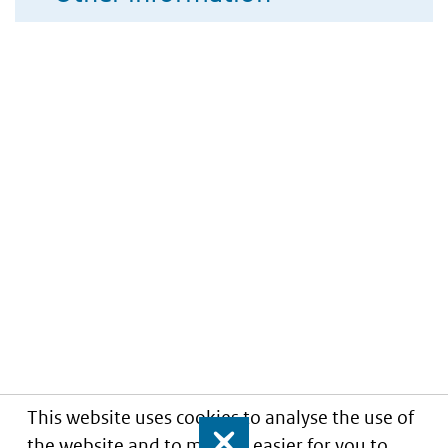
This website uses cookies to analyse the use of
the website and to make it easier for you to
Close