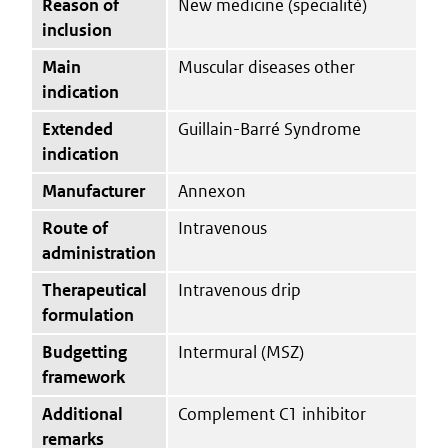
Reason of
New medicine (specialité)
inclusion
Main
Muscular diseases other
indication
Extended
Guillain-Barré Syndrome
indication
Manufacturer
Annexon
Route of
Intravenous
administration
Therapeutical
Intravenous drip
formulation
Budgetting
Intermural (MSZ)
framework
Additional
Complement C1 inhibitor
remarks