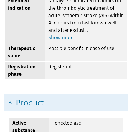
Extended
Metalyse is indicated in adults for
indication
the thrombolytic treatment of
acute ischaemic stroke (AIS) within
4.5 hours from last known well
and after exclusi
Therapeutic
Possible benefit in ease of use
value
Registration
Registered
phase
Product
Active
Tenecteplase
substance