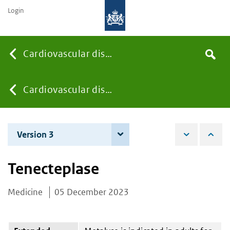
Login
Searc
Cardiovascular diseases
Search
the
site
You
Cardiovascular diseases
are
Version 3
3 December 2024
here:
Tenecteplase
Medicine
05 December 2023